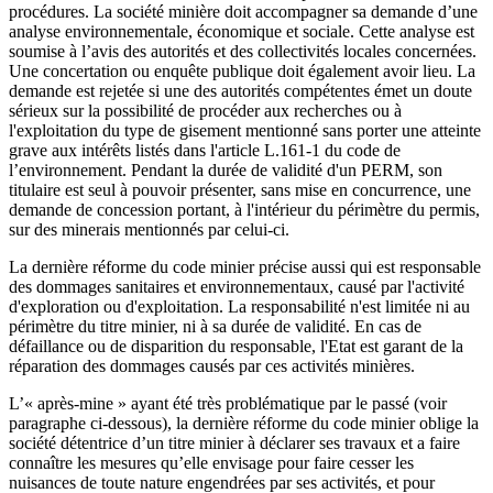
procédures. La société minière doit accompagner sa demande d’une
analyse environnementale, économique et sociale. Cette analyse est
soumise à l’avis des autorités et des collectivités locales concernées.
Une concertation ou enquête publique doit également avoir lieu. La
demande est rejetée si une des autorités compétentes émet un doute
sérieux sur la possibilité de procéder aux recherches ou à
l'exploitation du type de gisement mentionné sans porter une atteinte
grave aux intérêts listés dans l'article L.161-1 du code de
l’environnement. Pendant la durée de validité d'un PERM, son
titulaire est seul à pouvoir présenter, sans mise en concurrence, une
demande de concession portant, à l'intérieur du périmètre du permis,
sur des minerais mentionnés par celui-ci.
La dernière réforme du code minier précise aussi qui est responsable
des dommages sanitaires et environnementaux, causé par l'activité
d'exploration ou d'exploitation. La responsabilité n'est limitée ni au
périmètre du titre minier, ni à sa durée de validité. En cas de
défaillance ou de disparition du responsable, l'Etat est garant de la
réparation des dommages causés par ces activités minières.
L’« après-mine » ayant été très problématique par le passé (voir
paragraphe ci-dessous), la dernière réforme du code minier oblige la
société détentrice d’un titre minier à déclarer ses travaux et a faire
connaître les mesures qu’elle envisage pour faire cesser les
nuisances de toute nature engendrées par ses activités, et pour