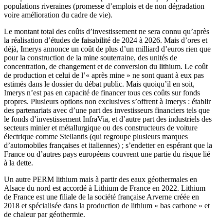
populations riveraines (promesse d’emplois et de non dégradation
voire amélioration du cadre de vie).
Le montant total des coûts d’investissement ne sera connu qu’après
la réalisation d’études de faisabilité de 2024 à 2026. Mais d’ores et
déjà, Imerys annonce un coût de plus d’un milliard d’euros rien que
pour la construction de la mine souterraine, des unités de
concentration, de changement et de conversion du lithium. Le coût
de production et celui de l’« après mine » ne sont quant à eux pas
estimés dans le dossier du débat public. Mais quoiqu’il en soit,
Imerys n’est pas en capacité de financer tous ces coûts sur fonds
propres. Plusieurs options non exclusives s’offrent à Imerys : établir
des partenariats avec d’une part des investisseurs financiers tels que
le fonds d’investissement InfraVia, et d’autre part des industriels des
secteurs minier et métallurgique ou des constructeurs de voiture
électrique comme Stellantis (qui regroupe plusieurs marques
d’automobiles françaises et italiennes) ; s’endetter en espérant que la
France ou d’autres pays européens couvrent une partie du risque lié
à la dette.
Un autre PERM lithium mais à partir des eaux géothermales en
Alsace du nord est accordé à Lithium de France en 2022. Lithium
de France est une filiale de la société française Arverne créée en
2018 et spécialisée dans la production de lithium « bas carbone » et
de chaleur par géothermie.