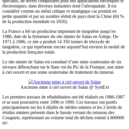
spéciaux, de divers composants pour des applications électriques et
électroniques, dans diverses industries dont l’aérospatiale. Il est
considéré comme un métal critique et stratégique car produit en
petite quantité et par un nombre réduit de pays dont la Chine (84 %
de la production mondiale en 2020).
La France a été un producteur important de tungstène jusqu’en
1986, date de la fermeture du site minier de Salau en Ariège. De
1971 à 1986, ce site a produit 14 350 tonnes de trioxyde de
tungstène, ce qui représente encore aujourd’hui environ la moitié de
la production française totale.
Le site minier de Salau est constitué d’une mine souterraine de six
niveaux débouchant sur le flanc est du Pic de la Fourque, une mine
à ciel ouvert et une usine souterraine de traitement du minerai.
Ancienne mine à ciel ouvert de Salau @ SystExt
Les premiers travaux de réhabilitation ont été réalisés en 1986-1987
et se sont poursuivis entre 1996 et 1999. Ces travaux ont portés
principalement sur les 6 dépôts de stériles miniers et les 2 terrils de
résidus miniers présents dans le bassin versant du ruisseau des
Cougnets, représentant un volume total de déchets estimé à 800000
m³.