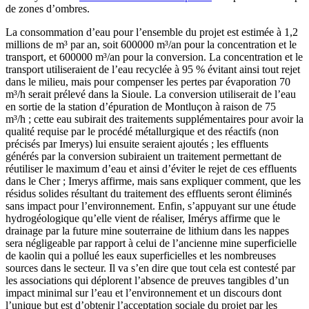
de zones d’ombres.
La consommation d’eau pour l’ensemble du projet est estimée à 1,2
millions de m³ par an, soit 600000 m³/an pour la concentration et le
transport, et 600000 m³/an pour la conversion. La concentration et le
transport utiliseraient de l’eau recyclée à 95 % évitant ainsi tout rejet
dans le milieu, mais pour compenser les pertes par évaporation 70
m³/h serait prélevé dans la Sioule. La conversion utiliserait de l’eau
en sortie de la station d’épuration de Montluçon à raison de 75
m³/h ; cette eau subirait des traitements supplémentaires pour avoir la
qualité requise par le procédé métallurgique et des réactifs (non
précisés par Imerys) lui ensuite seraient ajoutés ; les effluents
générés par la conversion subiraient un traitement permettant de
réutiliser le maximum d’eau et ainsi d’éviter le rejet de ces effluents
dans le Cher ; Imerys affirme, mais sans expliquer comment, que les
résidus solides résultant du traitement des effluents seront éliminés
sans impact pour l’environnement. Enfin, s’appuyant sur une étude
hydrogéologique qu’elle vient de réaliser, Imérys affirme que le
drainage par la future mine souterraine de lithium dans les nappes
sera négligeable par rapport à celui de l’ancienne mine superficielle
de kaolin qui a pollué les eaux superficielles et les nombreuses
sources dans le secteur. Il va s’en dire que tout cela est contesté par
les associations qui déplorent l’absence de preuves tangibles d’un
impact minimal sur l’eau et l’environnement et un discours dont
l’unique but est d’obtenir l’acceptation sociale du projet par les