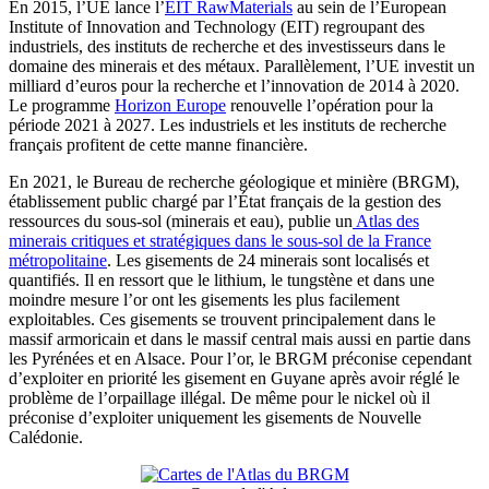
En 2015, l’UE lance l’
EIT RawMaterials
au sein de l’European
Institute of Innovation and Technology (EIT) regroupant des
industriels, des instituts de recherche et des investisseurs dans le
domaine des minerais et des métaux. Parallèlement, l’UE investit un
milliard d’euros pour la recherche et l’innovation de 2014 à 2020.
Le programme
Horizon Europe
renouvelle l’opération pour la
période 2021 à 2027. Les industriels et les instituts de recherche
français profitent de cette manne financière.
En 2021, le Bureau de recherche géologique et minière (BRGM),
établissement public chargé par l’État français de la gestion des
ressources du sous-sol (minerais et eau), publie un
Atlas des
minerais critiques et stratégiques dans le sous-sol de la France
métropolitaine
. Les gisements de 24 minerais sont localisés et
quantifiés. Il en ressort que le lithium, le tungstène et dans une
moindre mesure l’or ont les gisements les plus facilement
exploitables. Ces gisements se trouvent principalement dans le
massif armoricain et dans le massif central mais aussi en partie dans
les Pyrénées et en Alsace. Pour l’or, le BRGM préconise cependant
d’exploiter en priorité les gisement en Guyane après avoir réglé le
problème de l’orpaillage illégal. De même pour le nickel où il
préconise d’exploiter uniquement les gisements de Nouvelle
Calédonie.