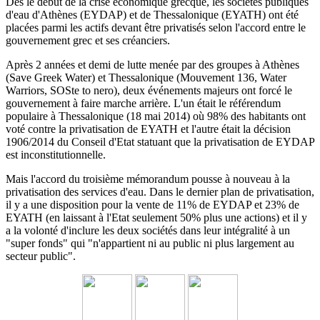
Dès le début de la crise économique grecque, les sociétés publiques
d'eau d'Athènes (EYDAP) et de Thessalonique (EYATH) ont été
placées parmi les actifs devant être privatisés selon l'accord entre le
gouvernement grec et ses créanciers.
Après 2 années et demi de lutte menée par des groupes à Athènes
(Save Greek Water) et Thessalonique (Mouvement 136, Water
Warriors, SOSte to nero), deux événements majeurs ont forcé le
gouvernement à faire marche arrière.
L'un était le référendum
populaire à Thessalonique (18 mai 2014) où 98% des habitants ont
voté contre la privatisation de EYATH et l'autre était la décision
1906/2014 du
Conseil d'Etat statuant
que la privatisation de EYDAP
est inconstitutionnelle.
Mais l'accord du troisième mémorandum pousse à nouveau à la
privatisation des services d'eau.
Dans le dernier plan de privatisation,
il y a une disposition pour la vente de 11% de EYDAP et 23% de
EYATH (en laissant à l'Etat seulement 50% plus une actions) et il y
a la volonté d'inclure les deux sociétés dans leur intégralité à un
"super fonds" qui "n'appartient ni au public ni plus largement au
secteur public".