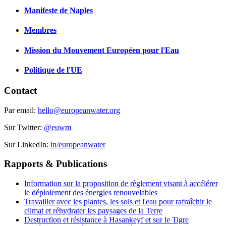
Manifeste de Naples
Membres
Mission du Mouvement Européen pour l'Eau
Politique de l'UE
Contact
Par email:
hello@europeanwater.org
Sur Twitter:
@euwm
Sur LinkedIn:
in/europeanwater
Rapports & Publications
Information sur la proposition de règlement visant à accélérer
le déploiement des énergies renouvelables
Travailler avec les plantes, les sols et l'eau pour rafraîchir le
climat et réhydrater les paysages de la Terre
Destruction et résistance à Hasankeyf et sur le Tigre