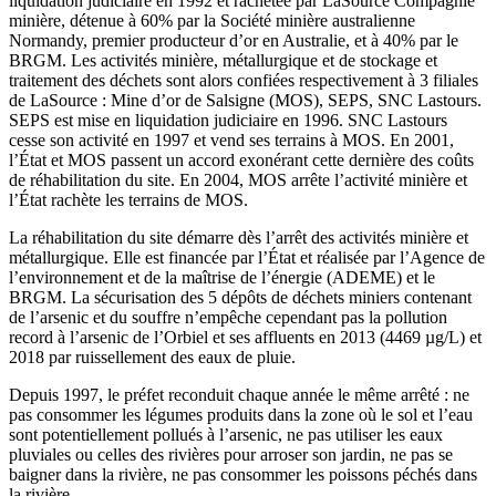
liquidation judiciaire en 1992 et rachetée par LaSource Compagnie
minière, détenue à 60% par la Société minière australienne
Normandy, premier producteur d’or en Australie, et à 40% par le
BRGM. Les activités minière, métallurgique et de stockage et
traitement des déchets sont alors confiées respectivement à 3 filiales
de LaSource : Mine d’or de Salsigne (MOS), SEPS, SNC Lastours.
SEPS est mise en liquidation judiciaire en 1996. SNC Lastours
cesse son activité en 1997 et vend ses terrains à MOS. En 2001,
l’État et MOS passent un accord exonérant cette dernière des coûts
de réhabilitation du site. En 2004, MOS arrête l’activité minière et
l’État rachète les terrains de MOS.
La réhabilitation du site démarre dès l’arrêt des activités minière et
métallurgique. Elle est financée par l’État et réalisée par l’Agence de
l’environnement et de la maîtrise de l’énergie (ADEME) et le
BRGM. La sécurisation des 5 dépôts de déchets miniers contenant
de l’arsenic et du souffre n’empêche cependant pas la pollution
record à l’arsenic de l’Orbiel et ses affluents en 2013 (4469 µg/L) et
2018 par ruissellement des eaux de pluie.
Depuis 1997, le préfet reconduit chaque année le même arrêté : ne
pas consommer les légumes produits dans la zone où le sol et l’eau
sont potentiellement pollués à l’arsenic, ne pas utiliser les eaux
pluviales ou celles des rivières pour arroser son jardin, ne pas se
baigner dans la rivière, ne pas consommer les poissons péchés dans
la rivière…