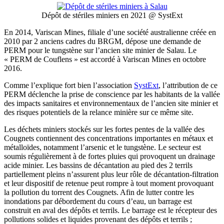
Dépôt de stériles miniers en 2021 @ SystExt
En 2014, Variscan Mines, filiale d’une société australienne créée en
2010 par 2 anciens cadres du BRGM, dépose une demande de
PERM pour le tungstène sur l’ancien site minier de Salau. Le
« PERM de Couflens » est accordé à Variscan Mines en octobre
2016.
Comme l’explique fort bien l’association
SystExt
, l’attribution de ce
PERM déclenche la prise de conscience par les habitants de la vallée
des impacts sanitaires et environnementaux de l’ancien site minier et
des risques potentiels de la relance minière sur ce même site.
Les déchets miniers stockés sur les fortes pentes de la vallée des
Cougnets contiennent des concentrations importantes en métaux et
métalloïdes, notamment l’arsenic et le tungstène. Le secteur est
soumis régulièrement à de fortes pluies qui provoquent un drainage
acide minier. Les bassins de décantation au pied des 2 terrils
partiellement pleins n’assurent plus leur rôle de décantation-filtration
et leur dispositif de retenue peut rompre à tout moment provoquant
la pollution du torrent des Cougnets. Afin de lutter contre les
inondations par débordement du cours d’eau, un barrage est
construit en aval des dépôts et terrils. Le barrage est le récepteur des
pollutions solides et liquides provenant des dépôts et terrils ;