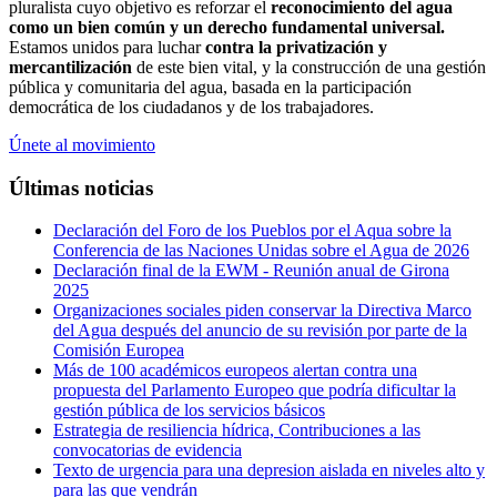
pluralista cuyo objetivo es reforzar el
reconocimiento del agua
como un bien común y un derecho fundamental universal.
Estamos unidos para luchar
contra la privatización y
mercantilización
de este bien vital, y la construcción de una gestión
pública y comunitaria del agua, basada en la participación
democrática de los ciudadanos y de los trabajadores.
Únete al movimiento
Últimas noticias
Declaración del Foro de los Pueblos por el Aqua sobre la
Conferencia de las Naciones Unidas sobre el Agua de 2026
Declaración final de la EWM - Reunión anual de Girona
2025
Organizaciones sociales piden conservar la Directiva Marco
del Agua después del anuncio de su revisión por parte de la
Comisión Europea
Más de 100 académicos europeos alertan contra una
propuesta del Parlamento Europeo que podría dificultar la
gestión pública de los servicios básicos
Estrategia de resiliencia hídrica, Contribuciones a las
convocatorias de evidencia
Texto de urgencia para una depresion aislada en niveles alto y
para las que vendrán