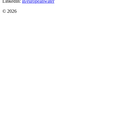
LinkedIn:
in/europeanwater
© 2026