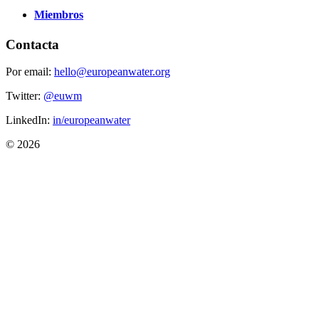
Miembros
Contacta
Por email:
hello@europeanwater.org
Twitter:
@euwm
LinkedIn:
in/europeanwater
© 2026