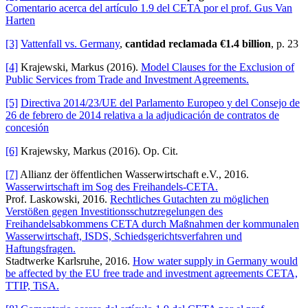
Comentario acerca del artículo 1.9 del CETA por el prof. Gus Van
Harten
[3]
Vattenfall vs. Germany
,
cantidad reclamada
€1.4 billion
, p. 23
[4]
Krajewski, Markus (2016).
Model Clauses for the Exclusion of
Public Services from Trade and Investment Agreements.
[5]
Directiva 2014/23/UE del Parlamento Europeo y del Consejo de
26 de febrero de 2014 relativa a la adjudicación de contratos de
concesión
[6]
Krajewsky, Markus (2016). Op. Cit.
[7]
Allianz der öffentlichen Wasserwirtschaft e.V., 2016.
Wasserwirtschaft im Sog des Freihandels-CETA.
Prof. Laskowski, 2016.
Rechtliches Gutachten zu möglichen
Verstößen gegen Investitionsschutzregelungen des
Freihandelsabkommens CETA durch Maßnahmen der kommunalen
Wasserwirtschaft, ISDS, Schiedsgerichtsverfahren und
Haftungsfragen.
Stadtwerke Karlsruhe, 2016.
How water supply in Germany would
be affected by the EU free trade and investment agreements CETA,
TTIP, TiSA.