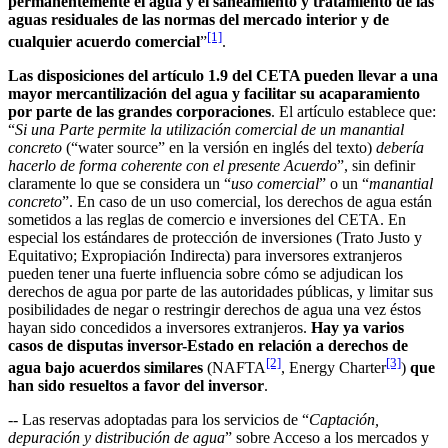
permanentemente el agua y el saneamiento y tratamiento de las
aguas residuales de las normas del mercado interior y de
[1]
cualquier acuerdo comercial
”
.
Las disposiciones del artículo 1.9 del CETA pueden llevar a una
mayor mercantilización del agua y facilitar su acaparamiento
por parte de las grandes corporaciones
. El artículo establece que:
“
Si una Parte permite la utilización comercial de un manantial
concreto
(“water source” en la versión en inglés del texto)
debería
hacerlo de forma coherente con el presente Acuerdo
”, sin definir
claramente lo que se considera un “
uso comercial
” o un “
manantial
concreto
”. En caso de un uso comercial, los derechos de agua están
sometidos a las reglas de comercio e inversiones del CETA. En
especial los estándares de protección de inversiones (Trato Justo y
Equitativo; Expropiación Indirecta) para inversores extranjeros
pueden tener una fuerte influencia sobre cómo se adjudican los
derechos de agua por parte de las autoridades públicas, y limitar sus
posibilidades de negar o restringir derechos de agua una vez éstos
hayan sido concedidos a inversores extranjeros.
Hay ya varios
casos de disputas inversor-Estado en relación a derechos de
[2]
[3]
agua bajo acuerdos similares
(NAFTA
, Energy Charter
)
que
han sido resueltos a favor del inversor
.
-- Las reservas adoptadas para los servicios de “
Captación,
depuración y distribución de agua
” sobre Acceso a los mercados y