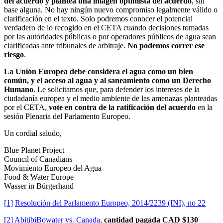
del acuerdo y plantea una imagen optimista del acuerdo
, sin
base alguna. No hay ningún nuevo compromiso legalmente válido o
clarificación en el texto. Solo podremos conocer el potencial
verdadero de lo recogido en el CETA cuando decisiones tomadas
por las autoridades públicas o por operadores públicos de agua sean
clarificadas ante tribunales de arbitraje.
No podemos correr ese
riesgo
.
La Unión Europea debe considera el agua como un bien
común, y el acceso al agua y al saneamiento como un Derecho
Humano
. Le solicitamos que, para defender los intereses de la
ciudadanía europea y el medio ambiente de las amenazas planteadas
por el CETA,
vote en contra de la ratificación del acuerdo
en la
sesión Plenaria del Parlamento Europeo.
Un cordial saludo,
Blue Planet Project
Council of Canadians
Movimiento Europeo del Agua
Food & Water Europe
Wasser in Bürgerhand
[1]
Resolución del Parlamento Europeo, 2014/2239 (INI), no 22
[2]
AbitibiBowater vs. Canada
,
cantidad pagada
CAD $130