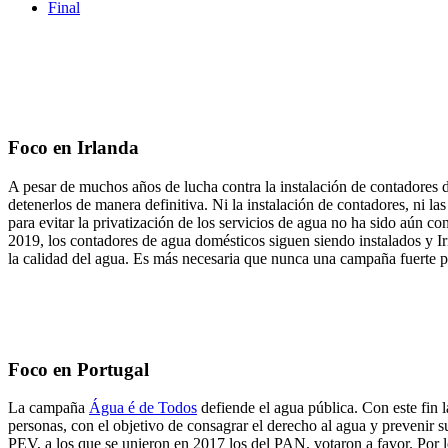
Final
Foco en Irlanda
A pesar de muchos años de lucha contra la instalación de contadores 
detenerlos de manera definitiva. Ni la instalación de contadores, ni 
para evitar la privatización de los servicios de agua no ha sido aún 
2019, los contadores de agua domésticos siguen siendo instalados y Ir
la calidad del agua. Es más necesaria que nunca una campaña fuerte 
Foco en Portugal
La campaña
Água é de Todos
defiende el agua pública. Con este fin 
personas, con el objetivo de consagrar el derecho al agua y prevenir 
PEV, a los que se unieron en 2017 los del PAN, votaron a favor. Por 