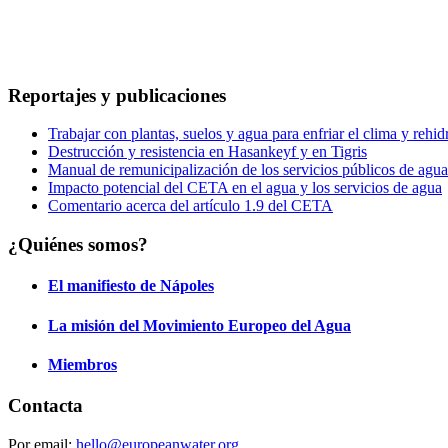
Reportajes y publicaciones
Trabajar con plantas, suelos y agua para enfriar el clima y rehidr
Destrucción y resistencia en Hasankeyf y en Tigris
Manual de remunicipalización de los servicios públicos de agua
Impacto potencial del CETA en el agua y los servicios de agua
Comentario acerca del artículo 1.9 del CETA
¿Quiénes somos?
El manifiesto de Nápoles
La misión del Movimiento Europeo del Agua
Miembros
Contacta
Por email:
hello@europeanwater.org