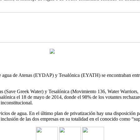
de agua de Atenas (EYDAP) y Tesalónica (EYATH) se encontraban entre l
as (Save Greek Water) y Tesalónica (Movimiento 136, Water Warriors, S
Tesalónica el 18 de mayo de 2014, donde el 98% de los votantes rechaz
nconstitucional.
ervicios de agua. En el último plan de privatización hay una disposi
nclusión de las dos empresas en su totalidad en el conocido como “supe