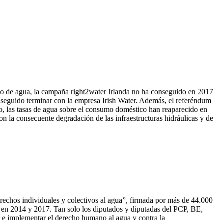
ico de agua, la campaña right2water Irlanda no ha conseguido en 2017
conseguido terminar con la empresa Irish Water. Además, el referéndum
io, las tasas de agua sobre el consumo doméstico han reaparecido en
n la consecuente degradación de las infraestructuras hidráulicas y de
erechos individuales y colectivos al agua”, firmada por más de 44.000
o, en 2014 y 2017. Tan solo los diputados y diputadas del PCP, BE,
r e implementar el derecho humano al agua y contra la