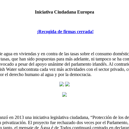
Iniciativa Ciudadana Europea
¡Recogida de firmas cerrada!
de agua en viviendas y en contra de las tasas sobre el consumo domést
las tasas, que han sido pospuestas para más adelante, ni tampoco se ha 
convocado a pesar del apoyo unánime del parlamento irlandés. Al contrar
ish Water subcontrata cada vez más actividades con el sector privado, co
por el derecho humano al agua y por la democracia.
lanzó en 2013 una iniciativa legislativa ciudadana, “Protección de los d
su privatización. El proyecto fue rechazado dos veces por el Parlament
lo tanto, el mensaje de Água é de Todos continuará centrado en declara