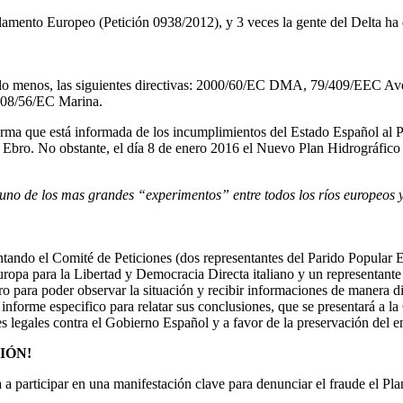
lamento Europeo (Petición 0938/2012), y 3 veces la gente del Delta ha 
por lo menos, las siguientes directivas: 2000/60/EC DMA, 79/409/EEC 
008/56/EC Marina.
irma que está informada de los incumplimientos del Estado Español al 
o Ebro. No obstante, el día 8 de enero 2016 el Nuevo Plan Hidrográfic
no de los mas grandes “experimentos” entre todos los ríos europeos y es
ando el Comité de Peticiones (dos representantes del Parido Popular E
uropa para la Libertad y Democracia Directa italiano y un representan
 para poder observar la situación y recibir informaciones de manera di
 informe especifico para relatar sus conclusiones, que se presentará 
 legales contra el Gobierno Español y a favor de la preservación del en
IÓN!
a participar en una manifestación clave para denunciar el fraude el Pl