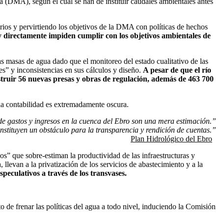
(DMA), según el cual se han de instituir caudales ambientales antes
os y pervirtiendo los objetivos de la DMA con políticas de hechos
 directamente impiden cumplir con los objetivos ambientales de
masas de agua dado que el monitoreo del estado cualitativo de las
es” y inconsistencias en sus cálculos y diseño.
A pesar de que el río
struir 56 nuevas presas y obras de regulación, además de 463 700
 contabilidad es extremadamente oscura.
de gastos y ingresos en la cuenca del Ebro son una mera estimación.”
nstituyen un obstáculo para la transparencia y rendición de cuentas.”
Plan Hidrológico del Ebro
s” que sobre-estiman la productividad de las infraestructuras y
llevan a la privatización de los servicios de abastecimiento y a la
eculativos a través de los transvases.
to de frenar las políticas del agua a todo nivel, induciendo la Comisión