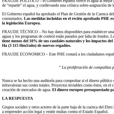
FRAUDE POLITICO – el Gobierno español ofrece el agua al mejor posto
de “repartir” el agua, y conllevando una crónica sobre-asignación de l
El Gobierno español ha aprobado el Plan de Gestión de la Cuenca del
consumados.
Las medidas incluidas en el recién aprobado PHE e
la legislación Europea.
FRAUDE TÉCNICO – No hay datos disponibles para establecer una valor
aguas y los programas de control están parados por falta de fondos. L
tiene menos del 10% de sus caudales naturales y los impactos del
Ha (3 115 Hm3/año) de nuevos regadíos.
FRAUDE ECONOMICO – Este PHE costará a los ciudadanos españoles a
“ La proliferación de compañías p
Nunca se ha hecho una auditoría para comprobar si el dinero público s
infravaloran sus costes totales. Proyectos inviables como éstos, en el 
creación de mercados de agua.
El dinero europeo presupuestado par
LA RESPUESTA
Grupos sociales y otros actores de la parte baja de la cuenca del Ebro 
a emprender acción legal y emitir multas contra el Estado Español.