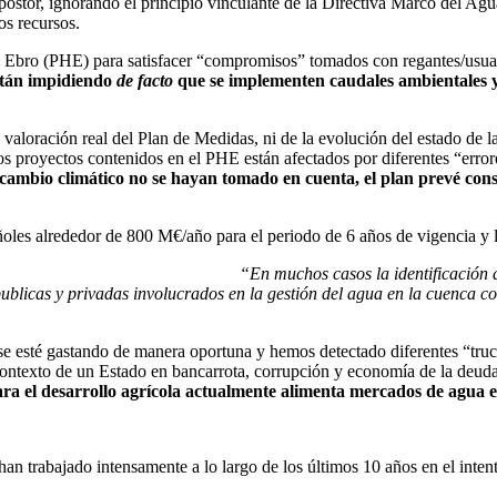
r, ignorando el principio vinculante de la Directiva Marco del Agua 
os recursos.
 Ebro (PHE) para satisfacer “compromisos” tomados con regantes/usuari
stán impidiendo
de facto
que se implementen caudales ambientales y
ación real del Plan de Medidas, ni de la evolución del estado de las 
os proyectos contenidos en el PHE están afectados por diferentes “error
 cambio climático no se hayan tomado en cuenta, el plan prevé con
lrededor de 800 M€/año para el periodo de 6 años de vigencia y la
“En muchos casos la identificación 
ublicas y privadas involucrados en la gestión del agua en la cuenca co
e esté gastando de manera oportuna y hemos detectado diferentes “truco
contexto de un Estado en bancarrota, corrupción y economía de la deuda, 
a el desarrollo agrícola actualmente alimenta mercados de agua esp
han trabajado intensamente a lo largo de los últimos 10 años en el inten