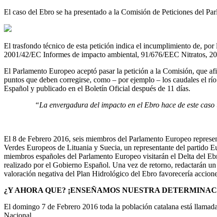
El caso del Ebro se ha presentado a la Comisión de Peticiones del Par
El trasfondo técnico de esta petición indica el incumplimiento de, 
2001/42/EC Informes de impacto ambiental, 91/676/EEC Nitratos, 2
El Parlamento Europeo aceptó pasar la petición a la Comisión, que af
puntos que deben corregirse, como – por ejemplo – los caudales el rí
Español y publicado en el Boletín Oficial después de 11 días.
“La envergadura del impacto en el Ebro hace de este caso u
El 8 de Febrero 2016, seis miembros del Parlamento Europeo represent
Verdes Europeos de Lituania y Suecia, un representante del partido E
miembros españoles del Parlamento Europeo visitarán el Delta del Ebro
realizado por el Gobierno Español. Una vez de retorno, redactarán un
valoración negativa del Plan Hidrológico del Ebro favorecería acciones
¿Y AHORA QUE? ¡ENSEÑAMOS NUESTRA DETERMINAC
El domingo 7 de Febrero 2016 toda la población catalana está llamada 
Nacional.