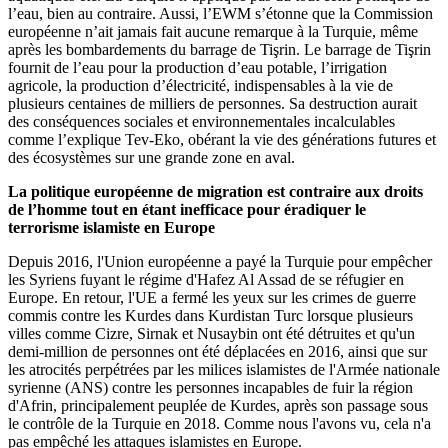
l’eau, bien au contraire. Aussi, l’EWM s’étonne que la Commission
européenne n’ait jamais fait aucune remarque à la Turquie, même
après les bombardements du barrage de Tişrin. Le barrage de Tişrin
fournit de l’eau pour la production d’eau potable, l’irrigation
agricole, la production d’électricité, indispensables à la vie de
plusieurs centaines de milliers de personnes. Sa destruction aurait
des conséquences sociales et environnementales incalculables
comme l’explique Tev-Eko, obérant la vie des générations futures et
des écosystèmes sur une grande zone en aval.
La politique européenne de migration est contraire aux droits
de l’homme tout en étant inefficace pour éradiquer le
terrorisme islamiste en Europe
Depuis 2016, l'Union européenne a payé la Turquie pour empêcher
les Syriens fuyant le régime d'Hafez Al Assad de se réfugier en
Europe. En retour, l'UE a fermé les yeux sur les crimes de guerre
commis contre les Kurdes dans Kurdistan Turc lorsque plusieurs
villes comme Cizre, Sirnak et Nusaybin ont été détruites et qu'un
demi-million de personnes ont été déplacées en 2016, ainsi que sur
les atrocités perpétrées par les milices islamistes de l'Armée nationale
syrienne (ANS) contre les personnes incapables de fuir la région
d'Afrin, principalement peuplée de Kurdes, après son passage sous
le contrôle de la Turquie en 2018. Comme nous l'avons vu, cela n'a
pas empêché les attaques islamistes en Europe.