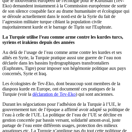
que le mouvement européen de l'écologie pour le Kurdistan (Tev-
Eko) demandent instamment à la Commission européenne de sortir
de son silence coupable face au drame humanitaire et écologique qui
se déroule actuellement dans le nord-est de la Syrie du fait de
l’agression militaire turque ciblant la population civile
majoritairement kurde et le barrage de Tişrin sur l'Euphrate.
La Turquie utilise l’eau comme arme contre les kurdes turcs,
syriens et irakiens depuis des années
Au delà de l’usage de l’eau comme arme contre les kurdes et ses
alliés en Syrie, la Turquie pratique aussi une guerre de l’eau non
déclarée dans les bassins hydrographiques transfrontaliers
(Euphrates, Tigre) pour imposer son hégémonie politique aux pays
concernés, Syrie et Iraq.
Les écologistes de Tev-Eko, dont beaucoup sont membres de la
diaspora kurde en Europe, ont documenté ces pratiques de la
Turquie (voir la
déclaration de Tev-Eko
) qui sont anciennes.
Durant les négociations pour l’adhésion de la Turquie à l’UE, le
gouvernement turc de l’époque a affirmé avoir adapté sa politique de
l’eau à celle de l’UE. La politique de l’eau de l’UE se décline en
gestion concertée par bassin versant, solidarité amont-aval, juste
partage de l’eau entre différents usages, protection des milieux
aquatiques etc. La Turquie n’applique pas du tout cette politique de