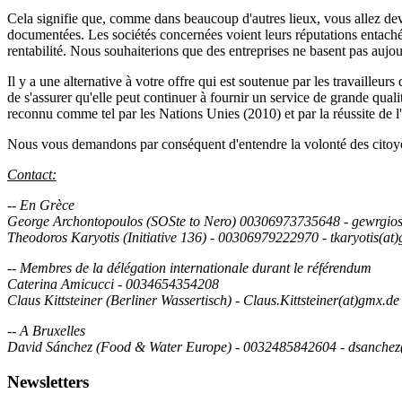
Cela signifie que, comme dans beaucoup d'autres lieux, vous allez devo
documentées. Les sociétés concernées voient leurs réputations entachées
rentabilité. Nous souhaiterions que des entreprises ne basent pas aujou
Il y a une alternative à votre offre qui est soutenue par les travaille
de s'assurer qu'elle peut continuer à fournir un service de grande quali
reconnu comme tel par les Nations Unies (2010) et par la réussite de l'
Nous vous demandons par conséquent d'entendre la volonté des citoyen
Contact:
-- En Grèce
George Archontopoulos (SOSte to Nero) 00306973735648 - gewrgio
Theodoros Karyotis (Initiative 136) - 00306979222970 - tkaryotis(at
-- Membres de la délégation internationale durant le référendum
Caterina Amicucci - 0034654354208
Claus Kittsteiner (Berliner Wassertisch) - Claus.Kittsteiner(at)gmx.de
-- A Bruxelles
David Sánchez (Food & Water Europe) - 0032485842604 - dsanchez(
Newsletters