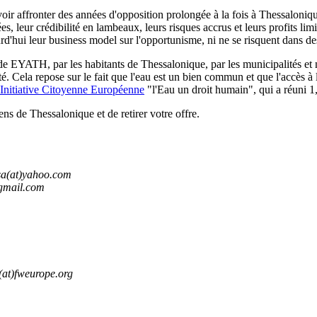
ir affronter des années d'opposition prolongée à la fois à Thessaloniqu
, leur crédibilité en lambeaux, leurs risques accrus et leurs profits lim
rd'hui leur business model sur l'opportunisme, ni ne se risquent dans des
urs de EYATH, par les habitants de Thessalonique, par les municipalités e
té. Cela repose sur le fait que l'eau est un bien commun et que l'accès à
Initiative Citoyenne Européenne
"l'Eau un droit humain", qui a réuni 1,
s de Thessalonique et de retirer votre offre.
sa(at)yahoo.com
)gmail.com
at)fweurope.org