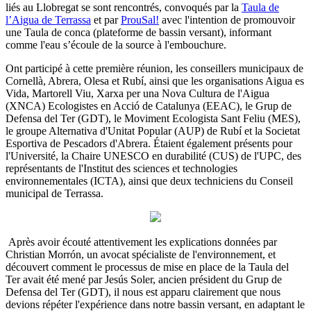
liés au Llobregat se sont rencontrés, convoqués par la
Taula de
l’Aigua de Terrassa
et par
ProuSal!
avec l'intention de promouvoir
une Taula de conca (plateforme de bassin versant), informant
comme l'eau s’écoule de la source à l'embouchure.
Ont participé à cette première réunion, les conseillers municipaux de
Cornellà, Abrera, Olesa et Rubí, ainsi que les organisations Aigua es
Vida, Martorell Viu, Xarxa per una Nova Cultura de l'Aigua
(XNCA) Ecologistes en Acció de Catalunya (EEAC), le Grup de
Defensa del Ter (GDT), le Moviment Ecologista Sant Feliu (MES),
le groupe Alternativa d'Unitat Popular (AUP) de Rubí et la Societat
Esportiva de Pescadors d'Abrera. Étaient également présents pour
l'Université, la Chaire UNESCO en durabilité (CUS) de l'UPC, des
représentants de l'Institut des sciences et technologies
environnementales (ICTA), ainsi que deux techniciens du Conseil
municipal de Terrassa.
Après avoir écouté attentivement les explications données par
Christian Morrón, un avocat spécialiste de l'environnement, et
découvert comment le processus de mise en place de la Taula del
Ter avait été mené par Jesús Soler, ancien président du Grup de
Defensa del Ter (GDT), il nous est apparu clairement que nous
devions répéter l'expérience dans notre bassin versant, en adaptant le