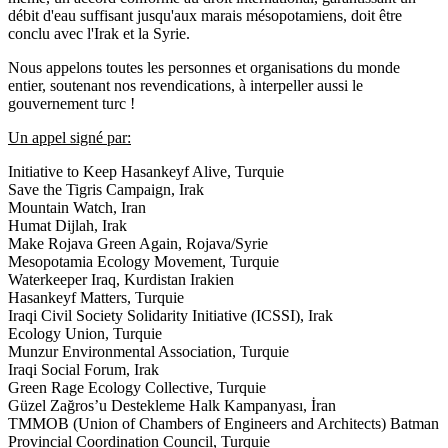
débit d'eau suffisant jusqu'aux marais mésopotamiens, doit être
conclu avec l'Irak et la Syrie.
Nous appelons toutes les personnes et organisations du monde
entier, soutenant nos revendications, à interpeller aussi le
gouvernement turc !
Un appel signé par:
Initiative to Keep Hasankeyf Alive, Turquie
Save the Tigris Campaign, Irak
Mountain Watch, Iran
Humat Dijlah, Irak
Make Rojava Green Again, Rojava/Syrie
Mesopotamia Ecology Movement, Turquie
Waterkeeper Iraq, Kurdistan Irakien
Hasankeyf Matters, Turquie
Iraqi Civil Society Solidarity Initiative (ICSSI), Irak
Ecology Union, Turquie
Munzur Environmental Association, Turquie
Iraqi Social Forum, Irak
Green Rage Ecology Collective, Turquie
Güzel Zağros’u Destekleme Halk Kampanyası, İran
TMMOB (Union of Chambers of Engineers and Architects) Batman
Provincial Coordination Council, Turquie