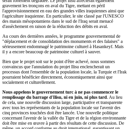
serait fortement dégradée. Le projet Ilisu affecterait également
gravement les tronçons en aval du Tigre, mettant en péril
l'approvisionnement en eau des grandes villes iraquiennes ainsi que
l'agriculture iraquienne. En particulier, le site classé par l'UNESCO
des marais mésopotamiens dans le sud de l'Iraq serait menacé
d'assèchement en raison de la réduction des débits en aval.
Au cours des dernières années, le programme gouvernemental de
"déplacement et de consolidation des monuments et des falaises" a
sérieusement endommagé le patrimoine culturel à Hasankeyf. Mais
il y a encore beaucoup de patrimoine culturel à sauver.
Bien que le projet soit sur le point d'être achevé, nous sommes
convaincus que l'annulation du projet Ilisu enclencherait un
processus dont l'ensemble de la population locale, la Turquie et l'Irak
pourraient bénéficier directement, économiquement ainsi que
socialement et culturellement.
Nous appelons le gouvernement turc à ne pas commencer le
remplissage du barrage d'Ilisu, ni en juin, ni plus tard
. Au lieu
de cela, une nouvelle discussion large, participative et transparente
avec tous les représentants de la population locale sur l'avenir des
cinq provinces touchées doit être lancée. Une nouvelle politique
concernant l'avenir de la vallée du Tigre et de la région environnante
doit être mise en œuvre à partir des résultats de cette discussion. De
même, un accord conforme au droit international, garantissant un