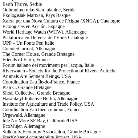
Earth Thrive, Serbie
Odbranimo reke Stare planine, Serbie
Ekologistak Martxan, Pays Basque
Xarxa per una Nova Cultura de l'Aigua (XNCA), Catalogne
Ecologistas en Acción, Espagne
World Heritage Watch (WHW), Allemagne
Plataforma en Defensa de l’Ebre, Catalogne
UPP – Un Ponte Per, Italie
CounterCurrent, Allemagne
The Corner House, Grande Bretagne
Friends of Earth, France
Forum italiano dei movimenti per l'acqua, Italie
Riverwatch - Society for the Protection of Rivers, Autriche
Animals Are Sentient Beings, USA
Coordination Eau Île-de-France, France
Plan C, Grande Bretagne
Shoal Collective, Grande Bretagne
Hasankeyf Initiative Berlin, Allemagne
Institute for Agriculture and Trade Policy, USA
Coordination Eau bien commun, France
Urgewald, Allemagne
Idle No More SF Bay, Californie/USA
EcoMujer, Allemagne
Solidarity Economy Association, Grande Bretagne
FreshWater Accountability Project, USA