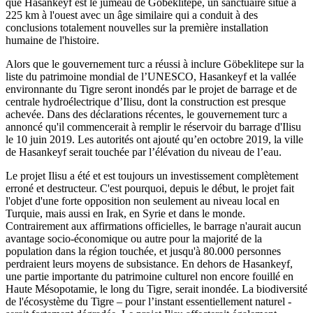
que Hasankeyf est le jumeau de Göbeklitepe, un sanctuaire situé à
225 km à l'ouest avec un âge similaire qui a conduit à des
conclusions totalement nouvelles sur la première installation
humaine de l'histoire.
Alors que le gouvernement turc a réussi à inclure Göbeklitepe sur la
liste du patrimoine mondial de l’UNESCO, Hasankeyf et la vallée
environnante du Tigre seront inondés par le projet de barrage et de
centrale hydroélectrique d’Ilisu, dont la construction est presque
achevée. Dans des déclarations récentes, le gouvernement turc a
annoncé qu'il commencerait à remplir le réservoir du barrage d'Ilisu
le 10 juin 2019. Les autorités ont ajouté qu’en octobre 2019, la ville
de Hasankeyf serait touchée par l’élévation du niveau de l’eau.
Le projet Ilisu a été et est toujours un investissement complètement
erroné et destructeur. C'est pourquoi, depuis le début, le projet fait
l'objet d'une forte opposition non seulement au niveau local en
Turquie, mais aussi en Irak, en Syrie et dans le monde.
Contrairement aux affirmations officielles, le barrage n'aurait aucun
avantage socio-économique ou autre pour la majorité de la
population dans la région touchée, et jusqu'à 80.000 personnes
perdraient leurs moyens de subsistance. En dehors de Hasankeyf,
une partie importante du patrimoine culturel non encore fouillé en
Haute Mésopotamie, le long du Tigre, serait inondée. La biodiversité
de l'écosystème du Tigre – pour l’instant essentiellement naturel -