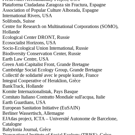
Plataforma Ciudadana Zaragoza sin Fractura, Espagne
Association of Popular Culture Alborada, Espagne
International Rivers, USA
Solifonds, Suisse
Centre for Research on Multinational Corporations (SOMO),
Hollande
Ecological Center DRONT, Russie
Ecosocialist Horizons, USA
Socio-Ecological Union International, Russie
Biodiversity Conservation Center, Russie
Earth Law Centre, USA
Green Anti-Capitalist Front, Grande Bretagne
Cambridge Social Ecology Group, Grande Bretagne
Collectif de solidarité avec le peuple kurde, France
Integral Cooperative of Heraklion, Grèce
BankTrack, Hollande
Komite Internazionalistak, Pays Basque
Comitato Italiano Contratto Mondiale sull'acqua, Italie
Earth Guardians, USA
European Sanitation Initiative (EuSAIN)
Berliner Wassertisch, Allemagne
EJAtlas project, ICTA – Université Autonome de Barcelone,
Catalogne
Babylonia Journal, Grèce
Transnational Institute of Social Ecology (TRISE), Grèce