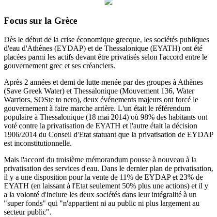
Focus sur la Grèce
Dès le début de la crise économique grecque, les sociétés publiques
d'eau d'Athènes (EYDAP) et de Thessalonique (EYATH) ont été
placées parmi les actifs devant être privatisés selon l'accord entre le
gouvernement grec et ses créanciers.
Après 2 années et demi de lutte menée par des groupes à Athènes
(Save Greek Water) et Thessalonique (Mouvement 136, Water
Warriors, SOSte to nero), deux événements majeurs ont forcé le
gouvernement à faire marche arrière.
L'un était le référendum
populaire à Thessalonique (18 mai 2014) où 98% des habitants ont
voté contre la privatisation de EYATH et l'autre était la décision
1906/2014 du
Conseil d'Etat statuant
que la privatisation de EYDAP
est inconstitutionnelle.
Mais l'accord du troisième mémorandum pousse à nouveau à la
privatisation des services d'eau.
Dans le dernier plan de privatisation,
il y a une disposition pour la vente de 11% de EYDAP et 23% de
EYATH (en laissant à l'Etat seulement 50% plus une actions) et il y
a la volonté d'inclure les deux sociétés dans leur intégralité à un
"super fonds" qui "n'appartient ni au public ni plus largement au
secteur public".