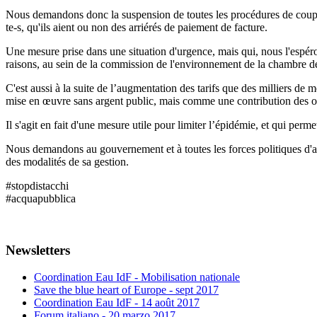
Nous demandons donc la suspension de toutes les procédures de coupure 
te-s, qu'ils aient ou non des arriérés de paiement de facture.
Une mesure prise dans une situation d'urgence, mais qui, nous l'espéron
raisons, au sein de la commission de l'environnement de la chambre d
C'est aussi à la suite de l’augmentation des tarifs que des milliers de
mise en œuvre sans argent public, mais comme une contribution des opé
Il s'agit en fait d'une mesure utile pour limiter l’épidémie, et qui pe
Nous demandons au gouvernement et à toutes les forces politiques d'a
des modalités de sa gestion.
#stopdistacchi
#acquapubblica
Newsletters
Coordination Eau IdF - Mobilisation nationale
Save the blue heart of Europe - sept 2017
Coordination Eau IdF - 14 août 2017
Forum italiano - 20 marzo 2017