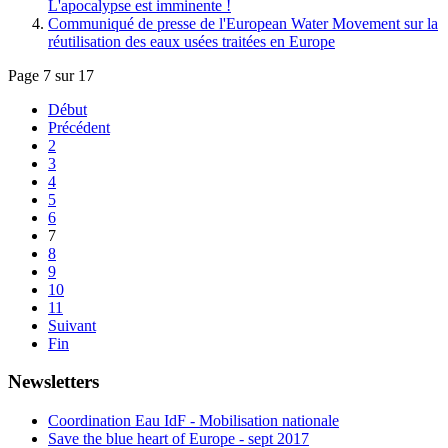
L'apocalypse est imminente !
Communiqué de presse de l'European Water Movement sur la
réutilisation des eaux usées traitées en Europe
Page 7 sur 17
Début
Précédent
2
3
4
5
6
7
8
9
10
11
Suivant
Fin
Newsletters
Coordination Eau IdF - Mobilisation nationale
Save the blue heart of Europe - sept 2017