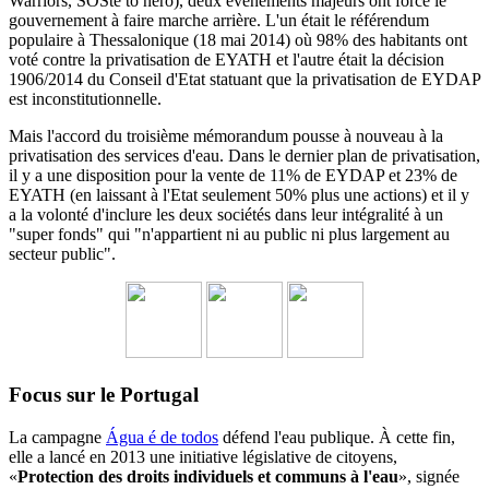
Warriors, SOSte to nero), deux événements majeurs ont forcé le
gouvernement à faire marche arrière.
L'un était le référendum
populaire à Thessalonique (18 mai 2014) où 98% des habitants ont
voté contre la privatisation de EYATH et l'autre était la décision
1906/2014 du
Conseil d'Etat statuant
que la privatisation de EYDAP
est inconstitutionnelle.
Mais l'accord du troisième mémorandum pousse à nouveau à la
privatisation des services d'eau.
Dans le dernier plan de privatisation,
il y a une disposition pour la vente de 11% de EYDAP et 23% de
EYATH (en laissant à l'Etat seulement 50% plus une actions) et il y
a la volonté d'inclure les deux sociétés dans leur intégralité à un
"super fonds" qui "n'appartient ni au public ni plus largement au
secteur public".
Focus sur le Portugal
La campagne
Água é de todos
défend l'eau publique. À cette fin,
elle a lancé en 2013 une initiative législative de citoyens,
«
Protection des droits individuels et communs à l'eau
», signée