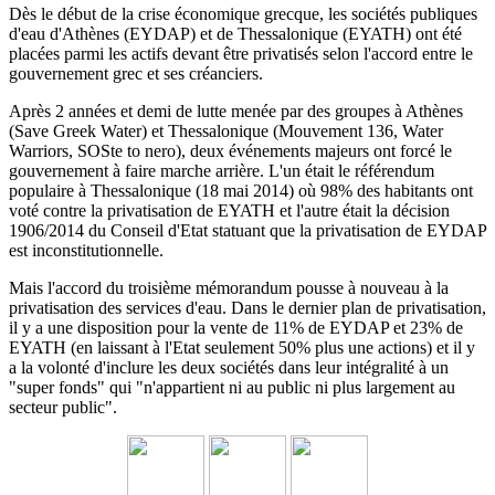
Dès le début de la crise économique grecque, les sociétés publiques
d'eau d'Athènes (EYDAP) et de Thessalonique (EYATH) ont été
placées parmi les actifs devant être privatisés selon l'accord entre le
gouvernement grec et ses créanciers.
Après 2 années et demi de lutte menée par des groupes à Athènes
(Save Greek Water) et Thessalonique (Mouvement 136, Water
Warriors, SOSte to nero), deux événements majeurs ont forcé le
gouvernement à faire marche arrière.
L'un était le référendum
populaire à Thessalonique (18 mai 2014) où 98% des habitants ont
voté contre la privatisation de EYATH et l'autre était la décision
1906/2014 du
Conseil d'Etat statuant
que la privatisation de EYDAP
est inconstitutionnelle.
Mais l'accord du troisième mémorandum pousse à nouveau à la
privatisation des services d'eau.
Dans le dernier plan de privatisation,
il y a une disposition pour la vente de 11% de EYDAP et 23% de
EYATH (en laissant à l'Etat seulement 50% plus une actions) et il y
a la volonté d'inclure les deux sociétés dans leur intégralité à un
"super fonds" qui "n'appartient ni au public ni plus largement au
secteur public".