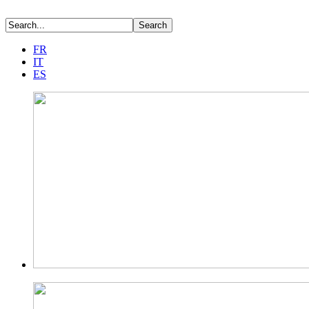
FR
IT
ES