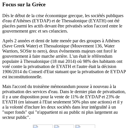
Focus sur la Grèce
Dès le début de la crise économique grecque, les sociétés publiques
d'eau d'Athènes (EYDAP) et de Thessalonique (EYATH) ont été
placées parmi les actifs devant être privatisés selon l'accord entre le
gouvernement grec et ses créanciers.
Après 2 années et demi de lutte menée par des groupes à Athènes
(Save Greek Water) et Thessalonique (Mouvement 136, Water
Warriors, SOSte to nero), deux événements majeurs ont forcé le
gouvernement à faire marche arrière.
L'un était le référendum
populaire à Thessalonique (18 mai 2014) où 98% des habitants ont
voté contre la privatisation de EYATH et l'autre était la décision
1906/2014 du
Conseil d'Etat statuant
que la privatisation de EYDAP
est inconstitutionnelle.
Mais l'accord du troisième mémorandum pousse à nouveau à la
privatisation des services d'eau.
Dans le dernier plan de privatisation,
il y a une disposition pour la vente de 11% de EYDAP et 23% de
EYATH (en laissant à l'Etat seulement 50% plus une actions) et il y
a la volonté d'inclure les deux sociétés dans leur intégralité à un
"super fonds" qui "n'appartient ni au public ni plus largement au
secteur public".