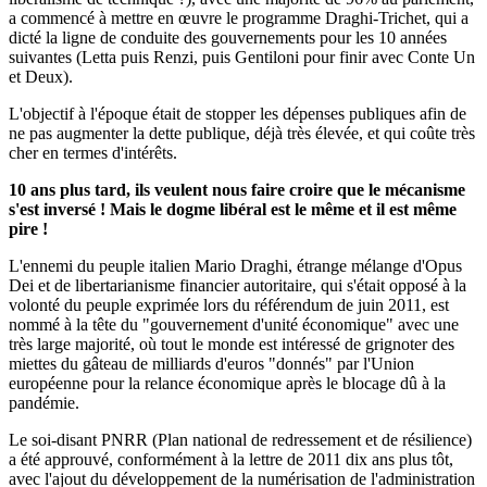
a commencé à mettre en œuvre le programme Draghi-Trichet, qui a
dicté la ligne de conduite des gouvernements pour les 10 années
suivantes (Letta puis Renzi, puis Gentiloni pour finir avec Conte Un
et Deux).
L'objectif à l'époque était de stopper les dépenses publiques afin de
ne pas augmenter la dette publique, déjà très élevée, et qui coûte très
cher en termes d'intérêts.
10 ans plus tard, ils veulent nous faire croire que le mécanisme
s'est inversé ! Mais le dogme libéral est le même et il est même
pire !
L'ennemi du peuple italien Mario Draghi, étrange mélange d'Opus
Dei et de libertarianisme financier autoritaire, qui s'était opposé à la
volonté du peuple exprimée lors du référendum de juin 2011, est
nommé à la tête du "gouvernement d'unité économique" avec une
très large majorité, où tout le monde est intéressé de grignoter des
miettes du gâteau de milliards d'euros "donnés" par l'Union
européenne pour la relance économique après le blocage dû à la
pandémie.
Le soi-disant PNRR (Plan national de redressement et de résilience)
a été approuvé, conformément à la lettre de 2011 dix ans plus tôt,
avec l'ajout du développement de la numérisation de l'administration