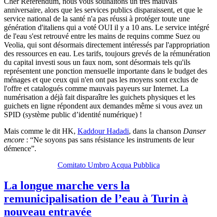
Cher Référendum, nous vous souhaitons un très mauvais
anniversaire, alors que les services publics disparaissent, et que le
service national de la santé n'a pas réussi à protéger toute une
génération d'italiens qui a voté OUI il y a 10 ans. Le service intégré
de l'eau s'est retrouvé entre les mains de requins comme Suez ou
Veolia, qui sont désormais directement intéressés par l'appropriation
des ressources en eau. Les tarifs, toujours grevés de la rémunération
du capital investi sous un faux nom, sont désormais tels qu'ils
représentent une ponction mensuelle importante dans le budget des
ménages et que ceux qui n'en ont pas les moyens sont exclus de
l'offre et catalogués comme mauvais payeurs sur Internet. La
numérisation a déjà fait disparaître les guichets physiques et les
guichets en ligne répondent aux demandes même si vous avez un
SPID (système public d’identité numérique) !
Mais comme le dit HK,
Kaddour Hadadi
, dans la chanson
Danser
encore
: “Ne soyons pas sans résistance les instruments de leur
démence”.
Comitato Umbro Acqua Pubblica
La longue marche vers la
remunicipalisation de l’eau à Turin à
nouveau entravée