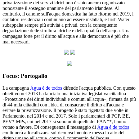
privatizzazione dei servizi idrici non è stato ancora organizzato
nonostante il sostegno unanime del parlamento irlandese. Al
contrario, il canone sull'acqua domestica ha fatto ritorno nel 2019, i
contatori residenziali continuano ad essere installati, e Irish Water
subappalta sempre più attività a privati, con la conseguente
degradazione delle struttura idriche e della qualità dell'acqua. Una
campagna forte per il diritto all'acqua e alla democrazia è più che
mai necessari.
Focus: Portogallo
La campagna
Água é de todos
difende l'acqua pubblica. Con questo
obiettivo nel 2013 ha lanciato una iniziativa legislativa cittadina
«Protezione dei diritti individuali e comuni all'acqua», firmata da più
di 44 mila cittadini con l'idea di consacrare il diritto all'acqua e
evitare la privatizzazione. Il progetto è stato rigettato due volte in
Parlamento, nel 2014 e nel 2017. Solo i parlamentari di PCP, BE,
PEV* MPs, cui nel 2017 si sono uniti quelli del PAN**, hanno
votato a favore. Di conseguenza il messaggio di
Água é de todos
continuerà a focalizzarsi sul riconoscimento e messa in atto del
diritto umano all'acqua, contro il commercio dell'acqua.