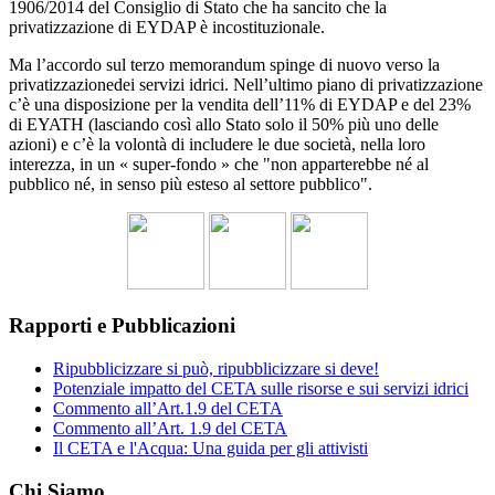
1906/2014 del Consiglio di Stato che ha sancito che la
privatizzazione di EYDAP è incostituzionale.
Ma l’accordo sul terzo memorandum spinge di nuovo verso la
privatizzazionedei servizi idrici. Nell’ultimo piano di privatizzazione
c’è una disposizione per la vendita dell’11% di EYDAP e del 23%
di EYATH (lasciando così allo Stato solo il 50% più uno delle
azioni) e c’è la volontà di includere le due società, nella loro
interezza, in un « super-fondo » che "non apparterebbe né al
pubblico né, in senso più esteso al settore pubblico".
Rapporti e Pubblicazioni
Ripubblicizzare si può, ripubblicizzare si deve!
Potenziale impatto del CETA sulle risorse e sui servizi idrici
Commento all’Art.1.9 del CETA
Commento all’Art. 1.9 del CETA
Il CETA e l'Acqua: Una guida per gli attivisti
Chi Siamo