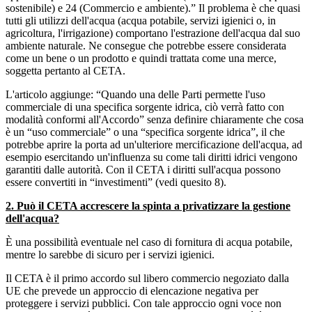
sostenibile) e 24 (Commercio e ambiente).” Il problema è che quasi
tutti gli utilizzi dell'acqua (acqua potabile, servizi igienici o, in
agricoltura, l'irrigazione) comportano l'estrazione dell'acqua dal suo
ambiente naturale. Ne consegue che potrebbe essere considerata
come un bene o un prodotto e quindi trattata come una merce,
soggetta pertanto al CETA.
L'articolo aggiunge: “Quando una delle Parti permette l'uso
commerciale di una specifica sorgente idrica, ciò verrà fatto con
modalità conformi all'Accordo” senza definire chiaramente che cosa
è un “uso commerciale” o una “specifica sorgente idrica”, il che
potrebbe aprire la porta ad un'ulteriore mercificazione dell'acqua, ad
esempio esercitando un'influenza su come tali diritti idrici vengono
garantiti dalle autorità. Con il CETA i diritti sull'acqua possono
essere convertiti in “investimenti” (vedi quesito 8).
2. Può il CETA accrescere la spinta a privatizzare la gestione
dell'acqua?
È una possibilità eventuale nel caso di fornitura di acqua potabile,
mentre lo sarebbe di sicuro per i servizi igienici.
Il CETA è il primo accordo sul libero commercio negoziato dalla
UE che prevede un approccio di elencazione negativa per
proteggere i servizi pubblici. Con tale approccio ogni voce non