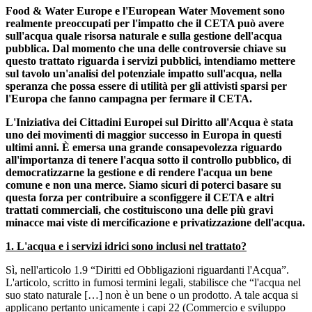
Food & Water Europe e l'European Water Movement sono
realmente preoccupati per l'impatto che il CETA può avere
sull'acqua quale risorsa naturale e sulla gestione dell'acqua
pubblica. Dal momento che una delle controversie chiave su
questo trattato riguarda i servizi pubblici, intendiamo mettere
sul tavolo un'analisi del potenziale impatto sull'acqua, nella
speranza che possa essere di utilità per gli attivisti sparsi per
l'Europa che fanno campagna per fermare il CETA.
L'Iniziativa dei Cittadini Europei sul Diritto all'Acqua è stata
uno dei movimenti di maggior successo in Europa in questi
ultimi anni. È emersa una grande consapevolezza riguardo
all'importanza di tenere l'acqua sotto il controllo pubblico, di
democratizzarne la gestione e di rendere l'acqua un bene
comune e non una merce. Siamo sicuri di poterci basare su
questa forza per contribuire a sconfiggere il CETA e altri
trattati commerciali, che costituiscono una delle più gravi
minacce mai viste di mercificazione e privatizzazione dell'acqua.
1. L'acqua e i servizi idrici sono inclusi nel trattato?
Sì, nell'articolo 1.9 “Diritti ed Obbligazioni riguardanti l'Acqua”.
L'articolo, scritto in fumosi termini legali, stabilisce che “l'acqua nel
suo stato naturale […] non è un bene o un prodotto. A tale acqua si
applicano pertanto unicamente i capi 22 (Commercio e sviluppo