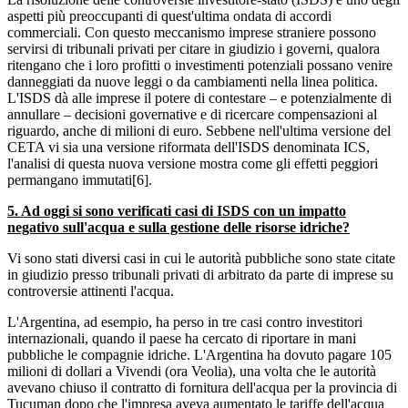
aspetti più preoccupanti di quest'ultima ondata di accordi
commerciali. Con questo meccanismo imprese straniere possono
servirsi di tribunali privati per citare in giudizio i governi, qualora
ritengano che i loro profitti o investimenti potenziali possano venire
danneggiati da nuove leggi o da cambiamenti nella linea politica.
L'ISDS dà alle imprese il potere di contestare – e potenzialmente di
annullare – decisioni governative e di ricercare compensazioni al
riguardo, anche di milioni di euro. Sebbene nell'ultima versione del
CETA vi sia una versione riformata dell'ISDS denominata ICS,
l'analisi di questa nuova versione mostra come gli effetti peggiori
permangano immutati[6].
5. Ad oggi si sono verificati casi di ISDS con un impatto
negativo sull'acqua e sulla gestione delle risorse idriche?
Vi sono stati diversi casi in cui le autorità pubbliche sono state citate
in giudizio presso tribunali privati di arbitrato da parte di imprese su
controversie attinenti l'acqua.
L'Argentina, ad esempio, ha perso in tre casi contro investitori
internazionali, quando il paese ha cercato di riportare in mani
pubbliche le compagnie idriche. L'Argentina ha dovuto pagare 105
milioni di dollari a Vivendi (ora Veolia), una volta che le autorità
avevano chiuso il contratto di fornitura dell'acqua per la provincia di
Tucuman dopo che l'impresa aveva aumentato le tariffe dell'acqua