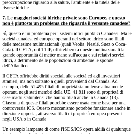
preoccupazione riguardo alla salute, l'ambiente e la tutela delle
risorse idriche.
7. Le maggiori società idriche private sono Europee, e questo
non è piuttosto un problema che riguarda il versante canadese?
Sì, questo è un problema per i sistemi idrici pubblici Canadesi. Ma le
società canadesi ed europee operanti nel settore idrico sono filiali
delle medesime multinazionali (quali Veolia, Nestlé, Suez o Coca-
Cola). Il CETA, o il TTIP, offrirebbero a queste multinazionali la
grande opportunità di metter mano sull'acqua e sui relativi servizi
idrici, a detrimento delle popolazioni di ambedue le sponde
dell'Atlantico.
Il CETA offrirebbe diritti speciali alle società ed agli investitori
stranieri, ma non soltanto a quelli provenienti dal Canada. Ad
esempio, delle 51.495 filiali di proprietà statunitense attualmente
operanti negli stati membri della UE, 41.811 sono di proprietà di
case madri statunitensi che hanno filiali anche in Canada (13).
Ciascuna di queste filiali potrebbe essere usata come base per una
controversia ICS. Questo meccanismo potrebbe funzionare anche in
direzione opposta, attraverso filiali di proprietà europea presenti
negli USA o in Canada.
Un esempio lampante di come l'ISDS/ICS opera aldilà di qualunque