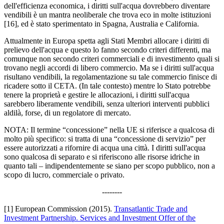
dell'efficienza economica, i diritti sull'acqua dovrebbero diventare
vendibili è un mantra neoliberale che trova eco in molte istituzioni
[16], ed è stato sperimentato in Spagna, Australia e California.
Attualmente in Europa spetta agli Stati Membri allocare i diritti di
prelievo dell'acqua e questo lo fanno secondo criteri differenti, ma
comunque non secondo criteri commerciali e di investimento quali si
trovano negli accordi di libero commercio. Ma se i diritti sull'acqua
risultano vendibili, la regolamentazione su tale commercio finisce di
ricadere sotto il CETA. (In tale contesto) mentre lo Stato potrebbe
tenere la proprietà e gestire le allocazioni, i diritti sull'acqua
sarebbero liberamente vendibili, senza ulteriori interventi pubblici
aldilà, forse, di un regolatore di mercato.
NOTA: Il termine “concessione” nella UE si riferisce a qualcosa di
molto più specifico: si tratta di una “concessione di servizio” per
essere autorizzati a rifornire di acqua una città. I diritti sull'acqua
sono qualcosa di separato e si riferiscono alle risorse idriche in
quanto tali – indipendentemente se siano per scopo pubblico, non a
scopo di lucro, commerciale o privato.
--------
[1] European Commission (2015).
Transatlantic Trade and
Investment Partnership. Services and Investment Offer of the