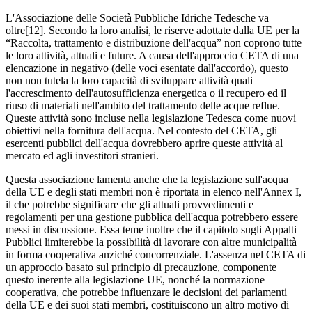
L'Associazione delle Società Pubbliche Idriche Tedesche va
oltre[12]. Secondo la loro analisi, le riserve adottate dalla UE per la
“Raccolta, trattamento e distribuzione dell'acqua” non coprono tutte
le loro attività, attuali e future. A causa dell'approccio CETA di una
elencazione in negativo (delle voci esentate dall'accordo), questo
non non tutela la loro capacità di sviluppare attività quali
l'accrescimento dell'autosufficienza energetica o il recupero ed il
riuso di materiali nell'ambito del trattamento delle acque reflue.
Queste attività sono incluse nella legislazione Tedesca come nuovi
obiettivi nella fornitura dell'acqua. Nel contesto del CETA, gli
esercenti pubblici dell'acqua dovrebbero aprire queste attività al
mercato ed agli investitori stranieri.
Questa associazione lamenta anche che la legislazione sull'acqua
della UE e degli stati membri non è riportata in elenco nell'Annex I,
il che potrebbe significare che gli attuali provvedimenti e
regolamenti per una gestione pubblica dell'acqua potrebbero essere
messi in discussione. Essa teme inoltre che il capitolo sugli Appalti
Pubblici limiterebbe la possibilità di lavorare con altre municipalità
in forma cooperativa anziché concorrenziale. L'assenza nel CETA di
un approccio basato sul principio di precauzione, componente
questo inerente alla legislazione UE, nonché la normazione
cooperativa, che potrebbe influenzare le decisioni dei parlamenti
della UE e dei suoi stati membri, costituiscono un altro motivo di