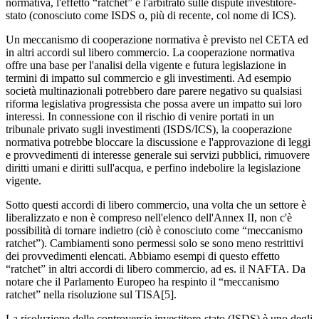
normativa, l'effetto “ratchet” e l'arbitrato sulle dispute investitore-
stato (conosciuto come ISDS o, più di recente, col nome di ICS).
Un meccanismo di cooperazione normativa è previsto nel CETA ed
in altri accordi sul libero commercio. La cooperazione normativa
offre una base per l'analisi della vigente e futura legislazione in
termini di impatto sul commercio e gli investimenti. Ad esempio
società multinazionali potrebbero dare parere negativo su qualsiasi
riforma legislativa progressista che possa avere un impatto sui loro
interessi. In connessione con il rischio di venire portati in un
tribunale privato sugli investimenti (ISDS/ICS), la cooperazione
normativa potrebbe bloccare la discussione e l'approvazione di leggi
e provvedimenti di interesse generale sui servizi pubblici, rimuovere
diritti umani e diritti sull'acqua, e perfino indebolire la legislazione
vigente.
Sotto questi accordi di libero commercio, una volta che un settore è
liberalizzato e non è compreso nell'elenco dell'Annex II, non c'è
possibilità di tornare indietro (ciò è conosciuto come “meccanismo
ratchet”). Cambiamenti sono permessi solo se sono meno restrittivi
dei provvedimenti elencati. Abbiamo esempi di questo effetto
“ratchet” in altri accordi di libero commercio, ad es. il NAFTA. Da
notare che il Parlamento Europeo ha respinto il “meccanismo
ratchet” nella risoluzione sul TISA[5].
La risoluzione delle controversie investitore-stato (ISDS) è uno degli