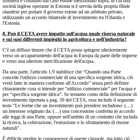
frontiera è costituito dal caso estone menzionato sopra, in cui una
società inglese operante in Estonia si è servita della propria filiale
olandese per portare il governo estone ad un arbitrato privato,
utilizzando un accordo bilaterale di investimento tra l'Olanda e
l'Estonia.
8. Può il CETA avere impatto sull'acqua quale risorsa naturale
e sui suoi differenti impieghi in agricoltura e nell'industria?
C'è un diffuso timore che il CETA possa spingere ulteriormente
verso un accaparramento dell'acqua in Europa da parte delle imprese
e verso una ulteriore mercificazione dell'acqua.
Da una parte, l'articolo 1.9 stabilisce che “Quando una Parte
concede l'utilizzo commerciale di una specifica sorgente idrica, ciò
verrà fatto in maniera conforme all'Accordo” senza però definire
chiaramente cosa si intende per “utilizzo commerciale” per l'acqua e
per “specifica sorgente idrica”. Se teniamo conto della definizione di
investimento riportata a pag. 39 del CETA, essa include il seguente
testo “Le forme che un investimento può prendere includono: (…)
un interesse originato da: (…) una concessione conferita in accordo
alle leggi di una Parte, oppure nell'ambito di un contratto che includa
la ricerca, la coltivazione, l'estrazione o lo sfruttamento di risorse
naturali”.
È difficile predire le conseguenze di queste clausole, ma tutto ciò