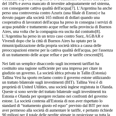
del 104% e aveva mancato di investire adeguatamente nel sistema,
con conseguente cattiva qualità dell'acqua[7]. L'Argentina ha anche
perso una controversia contro Azurix (una filiale di Enron) e ha
dovuto pagare alla società 165 milioni di dollari quando una
cooperativa di lavoratori dell'acqua ha preso in consegna i servizi di
acqua potabile e trattamento acque reflue nella provincia di Buenos
Aires, una volta che la compagnia era uscita dal contratto[8].
L'Argentina ha perso in un terzo caso contro Suez, AGBAR e
Vivendi dopo che la città di Buenos Aires ha optato per la
rimunicipalizzazione della propria società idrica a causa delle
preoccupazioni emerse per la cattiva qualità dell'acqua, per l'assenza
di un trattamento delle acque reflue e per le tariffe crescenti[9].
Nei fatti un semplice disaccordo sugli incrementi tariffari ha
costituito una ragione sufficiente per una impresa per citare in
giudizio un governo. La società idrica privata in Tallin (Estonia)
Tallina Vesi ha sporto reclamo contro il governo estone utilizzando
un trattato bilaterale sugli investimenti (BIT). Tallina Vesi è di
proprietà di United Utilities, una società inglese registrata in Olanda.
Queste si sono servite del trattato bilaterale sugli investimenti tra
Estonia e Olanda per sporgere reclamo nei confronti del governo
estone. La società contesta all'Estonia di non aver rispettato lo
standard di “trattamento giusto ed equo” previsto dal BIT per non
aver permesso alla società di aumentare le tariffe, e pertanto richiede
90 milioni per il totale delle perdite stimate in proiezione su tutta la