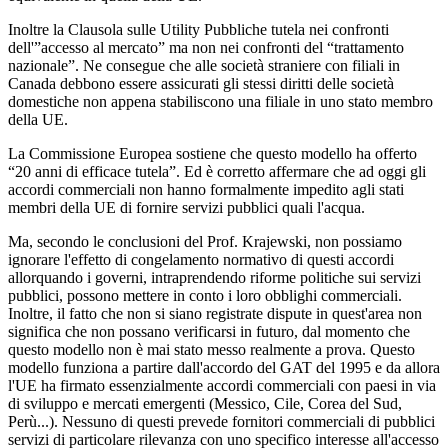
Inoltre la Clausola sulle Utility Pubbliche tutela nei confronti
dell'”accesso al mercato” ma non nei confronti del “trattamento
nazionale”. Ne consegue che alle società straniere con filiali in
Canada debbono essere assicurati gli stessi diritti delle società
domestiche non appena stabiliscono una filiale in uno stato membro
della UE.
La Commissione Europea sostiene che questo modello ha offerto
“20 anni di efficace tutela”. Ed è corretto affermare che ad oggi gli
accordi commerciali non hanno formalmente impedito agli stati
membri della UE di fornire servizi pubblici quali l'acqua.
Ma, secondo le conclusioni del Prof. Krajewski, non possiamo
ignorare l'effetto di congelamento normativo di questi accordi
allorquando i governi, intraprendendo riforme politiche sui servizi
pubblici, possono mettere in conto i loro obblighi commerciali.
Inoltre, il fatto che non si siano registrate dispute in quest'area non
significa che non possano verificarsi in futuro, dal momento che
questo modello non è mai stato messo realmente a prova. Questo
modello funziona a partire dall'accordo del GAT del 1995 e da allora
l'UE ha firmato essenzialmente accordi commerciali con paesi in via
di sviluppo e mercati emergenti (Messico, Cile, Corea del Sud,
Perù...). Nessuno di questi prevede fornitori commerciali di pubblici
servizi di particolare rilevanza con uno specifico interesse all'accesso