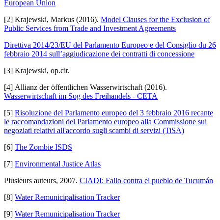
European Union
[2] Krajewski, Markus (2016).
Model Clauses for the Exclusion of
Public Services from Trade and Investment Agreements
Direttiva 2014/23/EU del Parlamento Europeo e del Consiglio du 26
febbraio 2014 sull’aggiudicazione dei contratti di concessione
[3] Krajewski, op.cit.
[4] Allianz der öffentlichen Wasserwirtschaft (2016).
Wasserwirtschaft im Sog des Freihandels - CETA
[5]
Risoluzione del Parlamento europeo del 3 febbraio 2016 recante
le raccomandazioni del Parlamento europeo alla Commissione sui
negoziati relativi all'accordo sugli scambi di servizi (TiSA)
[6]
The Zombie ISDS
[7]
Environmental Justice Atlas
Plusieurs auteurs, 2007.
CIADI: Fallo contra el pueblo de Tucumán
[8]
Water Remunicipalisation Tracker
[9]
Water Remunicipalisation Tracker