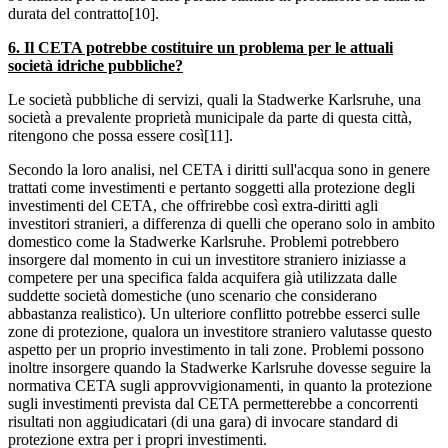
durata del contratto[10].
6. Il CETA potrebbe costituire un problema per le attuali
società idriche pubbliche?
Le società pubbliche di servizi, quali la Stadwerke Karlsruhe, una
società a prevalente proprietà municipale da parte di questa città,
ritengono che possa essere così[11].
Secondo la loro analisi, nel CETA i diritti sull'acqua sono in genere
trattati come investimenti e pertanto soggetti alla protezione degli
investimenti del CETA, che offrirebbe così extra-diritti agli
investitori stranieri, a differenza di quelli che operano solo in ambito
domestico come la Stadwerke Karlsruhe. Problemi potrebbero
insorgere dal momento in cui un investitore straniero iniziasse a
competere per una specifica falda acquifera già utilizzata dalle
suddette società domestiche (uno scenario che considerano
abbastanza realistico). Un ulteriore conflitto potrebbe esserci sulle
zone di protezione, qualora un investitore straniero valutasse questo
aspetto per un proprio investimento in tali zone. Problemi possono
inoltre insorgere quando la Stadwerke Karlsruhe dovesse seguire la
normativa CETA sugli approvvigionamenti, in quanto la protezione
sugli investimenti prevista dal CETA permetterebbe a concorrenti
risultati non aggiudicatari (di una gara) di invocare standard di
protezione extra per i propri investimenti.