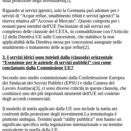
sulla protezione degli investimenti[2].
Riguardo ai servizi igienici, solo la Germania può adottare per i
servizi di “Acque reflue, smaltimento rifiuti e servizi igienici” la
riserva relativa all'”Accesso al Mercato”. Questo comporta per i
restanti paesi membri dell'UE l'inclusione di tali servizi nel
complesso delle clausole del CETA, in contraddizione con l'Articolo
12 della Direttiva UE sulle Concessioni, che stabilisce la non
applicabilità della Direttiva stessa per concessioni assegnate nello
smaltimento o trattamento delle acque reflue[2].
3. I servizi idrici sono tutelati dalla (clausola) orizzontale
“Esenzione per le aziende di servizi pubblici” così come
conclamato dalla Commissione UE?
Secondo uno studio commissionato dalla Confederazione Europea
dei Sindacati dei Servizi Pubblici (EPSU) e dalla Camera del
Lavoro Austriaca[3], ci sono diverse criticità in questa clausola, che
costituisce uno dei più importanti strumenti dell'UE nel contesto
degli accordi commerciali.
Il modello di tutela applicato dalla UE non include la tutela nei
confronti della protezione degli investimenti.La terminologia è
piuttosto ambigua. Termini quali “utility pubblica” non hanno un
significato specifico nella legislazione internazionale e un termine
equivalente in quella della UE.