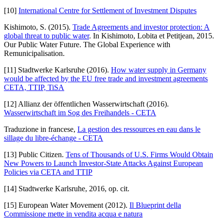
[10]
International Centre for Settlement of Investment Disputes
Kishimoto, S. (2015).
Trade Agreements and investor protection: A
global threat to public water
. In Kishimoto, Lobita et Petitjean, 2015.
Our Public Water Future. The Global Experience with
Remunicipalisation.
[11] Stadtwerke Karlsruhe (2016).
How water supply in Germany
would be affected by the EU free trade and investment agreements
CETA, TTIP, TiSA
[12] Allianz der öffentlichen Wasserwirtschaft (2016).
Wasserwirtschaft im Sog des Freihandels - CETA
Traduzione
in francese,
La gestion des ressources en eau dans le
sillage du libre-échange - CETA
[13] Public Citizen.
Tens of Thousands of U.S. Firms Would Obtain
New Powers to Launch Investor-State Attacks Against European
Policies via CETA and TTIP
[14] Stadtwerke Karlsruhe, 2016, op. cit.
[15] European Water Movement (2012).
Il Blueprint della
Commissione mette in vendita acqua e natura