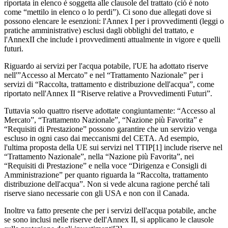
riportata in elenco è soggetta alle clausole del trattato (ciò è noto
come “mettilo in elenco o lo perdi”). Ci sono due allegati dove si
possono elencare le esenzioni: l'Annex I per i provvedimenti (leggi o
pratiche amministrative) esclusi dagli obblighi del trattato, e
l'AnnexII che include i provvedimenti attualmente in vigore e quelli
futuri.
Riguardo ai servizi per l'acqua potabile, l'UE ha adottato riserve
nell'”Accesso al Mercato” e nel “Trattamento Nazionale” per i
servizi di “Raccolta, trattamento e distribuzione dell'acqua”, come
riportato nell'Annex II “Riserve relative a Provvedimenti Futuri”.
Tuttavia solo quattro riserve adottate congiuntamente: “Accesso al
Mercato”, “Trattamento Nazionale”, “Nazione più Favorita” e
“Requisiti di Prestazione” possono garantire che un servizio venga
escluso in ogni caso dai meccanismi del CETA. Ad esempio,
l'ultima proposta della UE sui servizi nel TTIP[1] include riserve nel
“Trattamento Nazionale”, nella “Nazione più Favorita”, nei
“Requisiti di Prestazione” e nella voce “Dirigenza e Consigli di
Amministrazione” per quanto riguarda la “Raccolta, trattamento
distribuzione dell'acqua”. Non si vede alcuna ragione perché tali
riserve siano necessarie con gli USA e non con il Canada.
Inoltre va fatto presente che per i servizi dell'acqua potabile, anche
se sono inclusi nelle riserve dell'Annex II, si applicano le clausole