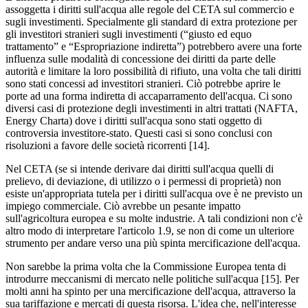
assoggetta i diritti sull'acqua alle regole del CETA sul commercio e
sugli investimenti. Specialmente gli standard di extra protezione per
gli investitori stranieri sugli investimenti (“giusto ed equo
trattamento” e “Espropriazione indiretta”) potrebbero avere una forte
influenza sulle modalità di concessione dei diritti da parte delle
autorità e limitare la loro possibilità di rifiuto, una volta che tali diritti
sono stati concessi ad investitori stranieri. Ciò potrebbe aprire le
porte ad una forma indiretta di accaparramento dell'acqua. Ci sono
diversi casi di protezione degli investimenti in altri trattati (NAFTA,
Energy Charta) dove i diritti sull'acqua sono stati oggetto di
controversia investitore-stato. Questi casi si sono conclusi con
risoluzioni a favore delle società ricorrenti [14].
Nel CETA (se si intende derivare dai diritti sull'acqua quelli di
prelievo, di deviazione, di utilizzo o i permessi di proprietà) non
esiste un'appropriata tutela per i diritti sull'acqua ove è ne previsto un
impiego commerciale. Ciò avrebbe un pesante impatto
sull'agricoltura europea e su molte industrie. A tali condizioni non c'è
altro modo di interpretare l'articolo 1.9, se non di come un ulteriore
strumento per andare verso una più spinta mercificazione dell'acqua.
Non sarebbe la prima volta che la Commissione Europea tenta di
introdurre meccanismi di mercato nelle politiche sull'acqua [15]. Per
molti anni ha spinto per una mercificazione dell'acqua, attraverso la
sua tariffazione e mercati di questa risorsa. L'idea che, nell'interesse