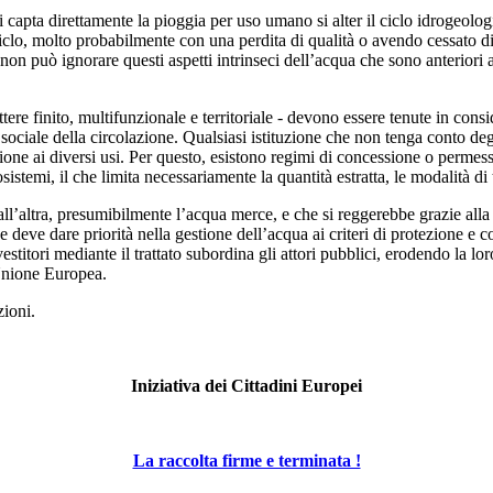
i capta direttamente la pioggia per uso umano si alter il ciclo idrogeolog
l ciclo, molto probabilmente con una perdita di qualità o avendo cessato 
non può ignorare questi aspetti intrinseci dell’acqua che sono anteriori a
attere finito, multifunzionale e territoriale - devono essere tenute in con
sociale della circolazione. Qualsiasi istituzione che non tenga conto degli
zione ai diversi usi. Per questo, esistono regimi di concessione o permess
stemi, il che limita necessariamente la quantità estratta, le modalità di 
ll’altra, presumibilmente l’acqua merce, e che si reggerebbe grazie alla s
 deve dare priorità nella gestione dell’acqua ai criteri di protezione e c
estitori mediante il trattato subordina gli attori pubblici, erodendo la lo
 Unione Europea.
zioni.
Iniziativa dei Cittadini Europei
La raccolta firme e terminata !