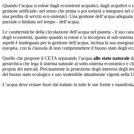
Quando l’acqua si estrae dagli ecosistemi acquatici, dagli acquiferi o s
gestione artificiale- nel senso che prima o poi tornerà a integrarsi ne
una perdita di servizi eco-sistemici. Una gestione dell’acqua adeguata 
parziale o limitata nel tempo - dell’acqua.
Le caratteristiche della circolazione dell’acqua nel pianeta - il suo car
degli ecosistemi, quanto quando si estrae e si incorpora al sub-sistema 
aspetti è inadeguata per la gestione dell’acqua, inclusa la sua assegna
europea, con la clausola di non compromettere il buono stato degli ecosi
Quello che propone il CETA separando l’acqua
allo stato naturale
da
gerarchica che lega il sistema naturale al sotto-sistema economico e che
propria dei mercati. Precisamente la protezione degli interessi degli inv
del buono stato ecologico e uso sostenibile attualmente vigenti nella
L’acqua deve restare fuori dal trattato in tutte le sue forme e manifesta