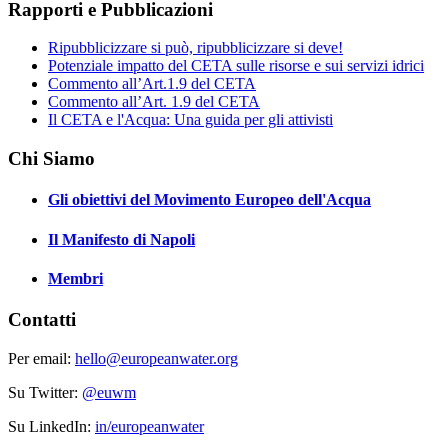
Rapporti e Pubblicazioni
Ripubblicizzare si può, ripubblicizzare si deve!
Potenziale impatto del CETA sulle risorse e sui servizi idrici
Commento all’Art.1.9 del CETA
Commento all’Art. 1.9 del CETA
Il CETA e l'Acqua: Una guida per gli attivisti
Chi Siamo
Gli obiettivi del Movimento Europeo dell'Acqua
Il Manifesto di Napoli
Membri
Contatti
Per email:
hello@europeanwater.org
Su Twitter:
@euwm
Su LinkedIn:
in/europeanwater