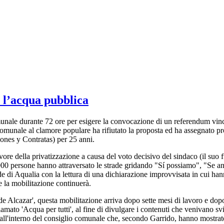
 l’acqua pubblica
omunale durante 72 ore per esigere la convocazione di un referendum vinc
o comunale al clamore populare ha rifiutato la proposta ed ha assegnato 
nes y Contratas) per 25 anni.
vore della privatizzazione a causa del voto decisivo del sindaco (il suo f
0 persone hanno attraversato le strade gridando "Sí possiamo", "Se anche
de di Aqualia con la lettura di una dichiarazione improvvisata in cui ha
 la mobilitazione continuerà.
 Alcazar', questa mobilitazione arriva dopo sette mesi di lavoro e dopo
hiamato 'Acqua per tutti', al fine di divulgare i contenuti che venivano sv
 all'interno del consiglio comunale che, secondo Garrido, hanno mostrato