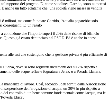
te nel rapporto del progetto. E, come sottolinea Garrido, sono numerosi.
. È anche un fatto eclatante che ‘una società viene messa in vendita
 di 8 milioni, ma come fa notare Garrido, 'Aqualia pagarebbe solo
i conseguenti. E 'un regalo'.
, a condizione che l'importo superi il 20% delle risorse di bilancio
se. Questo già èstato denunciato dal PSOE. Ed è anche in attesa.
nte alle tesi che sostengono che la gestione privata è più efficiente di
di Huelva, dove si sono registrati incrementi del 40,7% rispetto al
tamento delle acque reflue e fognatura a Jerez, o a Posada Llanera,
la mancanza di lavoro. Così, secondo i dati forniti dalla Associazione
 di sospensione dell’erogazione di acqua, un 30% in più rispetto a
solo del controllo di un bene comune fondamentale come l'acqua, ma le
Povertà Idrica'.