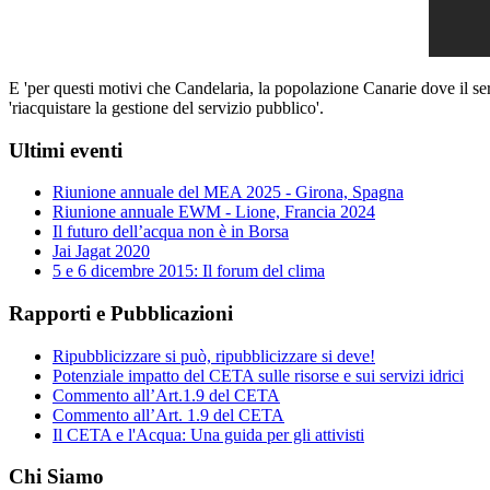
E 'per questi motivi che Candelaria, la popolazione Canarie dove il serv
'riacquistare la gestione del servizio pubblico'.
Ultimi eventi
Riunione annuale del MEA 2025 - Girona, Spagna
Riunione annuale EWM - Lione, Francia 2024
Il futuro dell’acqua non è in Borsa
Jai Jagat 2020
5 e 6 dicembre 2015: Il forum del clima
Rapporti e Pubblicazioni
Ripubblicizzare si può, ripubblicizzare si deve!
Potenziale impatto del CETA sulle risorse e sui servizi idrici
Commento all’Art.1.9 del CETA
Commento all’Art. 1.9 del CETA
Il CETA e l'Acqua: Una guida per gli attivisti
Chi Siamo