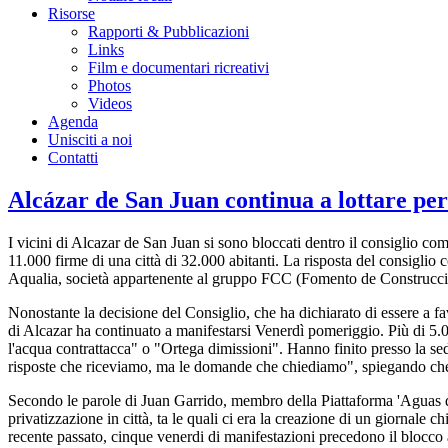
Risorse
Rapporti & Pubblicazioni
Links
Film e documentari ricreativi
Photos
Videos
Agenda
Unisciti a noi
Contatti
Alcázar de San Juan continua a lottare per
I vicini di Alcazar de San Juan si sono bloccati dentro il consiglio c
11.000 firme di una città di 32.000 abitanti. La risposta del consigli
Aqualia, società appartenente al gruppo FCC (Fomento de Construccio
Nonostante la decisione del Consiglio, che ha dichiarato di essere a fa
di Alcazar ha continuato a manifestarsi Venerdì pomeriggio. Più di 5.00
l'acqua contrattacca" o "Ortega dimissioni". Hanno finito presso la se
risposte che riceviamo, ma le domande che chiediamo", spiegando che
Secondo le parole di Juan Garrido, membro della Piattaforma 'Aguas de
privatizzazione in città, ta le quali ci era la creazione di un giornale c
recente passato, cinque venerdi di manifestazioni precedono il blocco