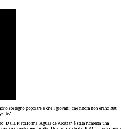
molto sostegno popolare e che i giovani, che finora non erano stati
gente.'
do. Dalla Piattaforma 'Aguas de Alcazar' è stata richiesta una
ziose amministrative irisolte. Una fu portata dal PSOE in relazione al