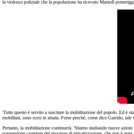
la violenza poliziale che la popolazione ha ricevuto Martedì pomerigg
'Tutto questo è servito a suscitare la mobilitazione del popolo. Ed è s
mobilitati, sono scesi in strada. Forse perché, come dice Garrido, tale vo
Pertanto, la mobilitazione continuerà. 'Stiamo studiando nuove azioni s
sospensione cautelare del processo di privatizzazione, che non è stata 