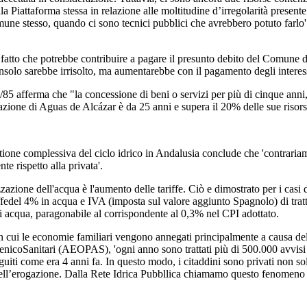
la Piattaforma stessa in relazione alle moltitudine d’irregolarità presen
omune stesso, quando ci sono tecnici pubblici che avrebbero potuto farlo'
al fatto che potrebbe contribuire a pagare il presunto debito del Comune
onsolo sarebbe irrisolto, ma aumentarebbe con il pagamento degli interess
 7/85 afferma che "la concessione di beni o servizi per più di cinque anni
nazione di Aguas de Alcázar è da 25 anni e supera il 20% delle sue risor
tione complessiva del ciclo idrico in Andalusia conclude che 'contrariame
te rispetto alla privata'.
zazione dell'acqua è l'aumento delle tariffe. Ciò e dimostrato per i casi 
ffedel 4% in acqua e IVA (imposta sul valore aggiunto Spagnolo) di trat
i acqua, paragonabile al corrispondente al 0,3% nel CPI adottato.
in cui le economie familiari vengono annegati principalmente a causa del
ienicoSanitari (AEOPAS), 'ogni anno sono trattati più di 500.000 avvisi
guiti come era 4 anni fa. In questo modo, i citaddini sono privati non 
dell’erogazione. Dalla Rete Idrica Pubbllica chiamamo questo fenomeno '