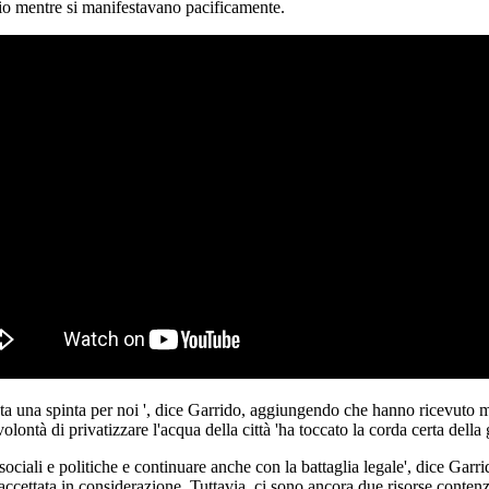
io mentre si manifestavano pacificamente.
tata una spinta per noi ', dice Garrido, aggiungendo che hanno ricevuto 
lontà di privatizzare l'acqua della città 'ha toccato la corda certa della 
ociali e politiche e continuare anche con la battaglia legale', dice Garri
accettata in considerazione. Tuttavia, ci sono ancora due risorse conten