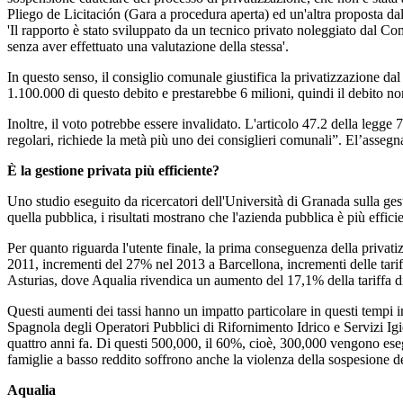
Pliego de Licitación (Gara a procedura aperta) ed un'altra proposta dal
'Il rapporto è stato sviluppato da un tecnico privato noleggiato dal C
senza aver effettuato una valutazione della stessa'.
In questo senso, il consiglio comunale giustifica la privatizzazione d
1.100.000 di questo debito e prestarebbe 6 milioni, quindi il debito n
Inoltre, il voto potrebbe essere invalidato. L'articolo 47.2 della legge
regolari, richiede la metà più uno dei consiglieri comunali”. El’asseg
È la gestione privata più efficiente?
Uno studio eseguito da ricercatori dell'Università di Granada sulla ges
quella pubblica, i risultati mostrano che l'azienda pubblica è più efficien
Per quanto riguarda l'utente finale, la prima conseguenza della privatiz
2011, incrementi del 27% nel 2013 a Barcellona, incrementi delle tari
Asturias, dove Aqualia rivendica un aumento del 17,1% della tariffa d
Questi aumenti dei tassi hanno un impatto particolare in questi tempi 
Spagnola degli Operatori Pubblici di Rifornimento Idrico e Servizi Ig
quattro anni fa. Di questi 500,000, il 60%, cioè, 300,000 vengono ese
famiglie a basso reddito soffrono anche la violenza della sospesione 
Aqualia