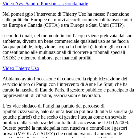
Video Avv. Sandro Ponziani - seconda parte
Nel pomeriggio l’intervento di Thierry Uso ha messo l’attenzione
sulle politiche Europee e i nuovi accordi commerciali transoceanici
tra Europa e Canada (CETA) e tra Europa e Stati Uniti (TTIP).
secondo i quali, nel momento in cui l’acqua viene prelevata dal suo
ambiente, diventa un bene commerciale qualsiasi uso se ne faccia
(acqua potabile, irrigazione, acqua in bottiglia), inoltre gli accordi
consentiranno alle multinazionali di ricorrere a tribunali speciali
(ISDS) e ottenere rimborsi per mancati profitti.
Video Thierry Uso
Abbiamo avuto l’occasione di conoscere la ripublicizzazione del
servizio idrico di Parigi con l’intervento di Anne Le Strat, che ha
curato la nascita di Eau de Paris, il gestore pubblico e partecipato da
rappresentanti di cittadini, associazioni e lavoratori.
L’ex vice sindaco di Parigi ha parlato del percorso di
ripubblicizzazione, nato da un’alleanza politica di tutta la sinistra (la
gouche pluriel) che ha scelto di gestire l’acqua come un servizio
pubblico alla scadenza del contratto di concessione il 31/12/2009.
Questo perchè la municipalità non riusciva a controllare i gestori
privati (VEOLIA e SUEZ) che continuavano ad aumentare le