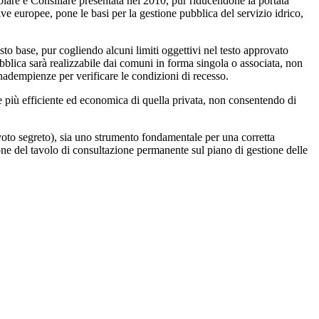
olare e Consiliare presentata nel 2010, pur riducendone la portata
tive europee, pone le basi per la gestione pubblica del servizio idrico,
to base, pur cogliendo alcuni limiti oggettivi nel testo approvato
pubblica sarà realizzabile dai comuni in forma singola o associata, non
 inadempienze per verificare le condizioni di recesso.
 più efficiente ed economica di quella privata, non consentendo di
 voto segreto), sia uno strumento fondamentale per una corretta
zione del tavolo di consultazione permanente sul piano di gestione delle