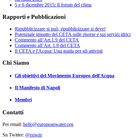
5 e 6 dicembre 2015: Il forum del clima
Rapporti e Pubblicazioni
Ripubblicizzare si può, ripubblicizzare si deve!
Potenziale impatto del CETA sulle risorse e sui servizi idrici
Commento all’Art.1.9 del CETA
Commento all’Art. 1.9 del CETA
Il CETA e l'Acqua: Una guida per gli attivisti
Chi Siamo
Gli obiettivi del Movimento Europeo dell'Acqua
Il Manifesto di Napoli
Membri
Contatti
Per email:
hello@europeanwater.org
Su Twitter:
@euwm