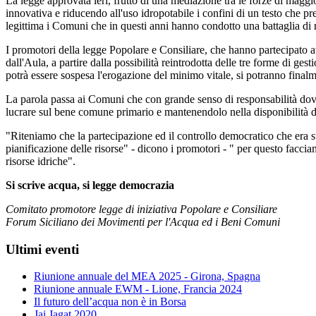
La legge approvata ieri, frutto di una mediazione tra le forze di maggi
innovativa e riducendo all'uso idropotabile i confini di un testo che prev
legittima i Comuni che in questi anni hanno condotto una battaglia di re
I promotori della legge Popolare e Consiliare, che hanno partecipato a
dall'Aula, a partire dalla possibilità reintrodotta delle tre forme di g
potrà essere sospesa l'erogazione del minimo vitale, si potranno finalme
La parola passa ai Comuni che con grande senso di responsabilità dovr
lucrare sul bene comune primario e mantenendolo nella disponibilità de
"Riteniamo che la partecipazione ed il controllo democratico che era st
pianificazione delle risorse" - dicono i promotori - " per questo faccia
risorse idriche".
Si scrive acqua, si legge democrazia
Comitato promotore legge di iniziativa Popolare e Consiliare
Forum Siciliano dei Movimenti per l'Acqua ed i Beni Comuni
Ultimi eventi
Riunione annuale del MEA 2025 - Girona, Spagna
Riunione annuale EWM - Lione, Francia 2024
Il futuro dell’acqua non è in Borsa
Jai Jagat 2020