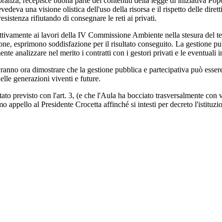
oranza, recepisce buona parte dei contenuti della legge di iniziativa Pop
edeva una visione olistica dell'uso della risorsa e il rispetto delle diret
sistenza rifiutando di consegnare le reti ai privati.
ttivamente ai lavori della IV Commissione Ambiente nella stesura del tes
estione, esprimono soddisfazione per il risultato conseguito. La gestione 
nte analizzare nel merito i contratti con i gestori privati e le eventuali
anno ora dimostrare che la gestione pubblica e partecipativa può essere
lle generazioni viventi e future.
ato previsto con l'art. 3, (e che l'Aula ha bocciato trasversalmente con
mo appello al Presidente Crocetta affinché si intesti per decreto l'istitu