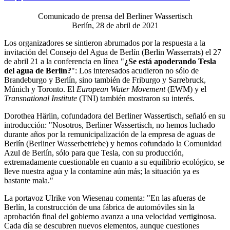
Comunicado de prensa del Berliner Wassertisch
Berlín, 28 de abril de 2021
Los organizadores se sintieron abrumados por la respuesta a la
invitación del Consejo del Agua de Berlín (Berlin Wasserrats) el 27
de abril 21 a la conferencia en línea "
¿Se está apoderando Tesla
del agua de Berlín?
": Los interesados acudieron no sólo de
Brandeburgo y Berlín, sino también de Friburgo y Sarrebruck,
Múnich y Toronto. El
European Water Movement
(EWM) y el
Transnational Institute
(TNI) también mostraron su interés.
Dorothea Härlin, cofundadora del Berliner Wassertisch, señaló en su
introducción: "Nosotros, Berliner Wassertisch, no hemos luchado
durante años por la remunicipalización de la empresa de aguas de
Berlín (Berliner Wasserbetriebe) y hemos cofundado la Comunidad
Azul de Berlín, sólo para que Tesla, con su producción,
extremadamente cuestionable en cuanto a su equilibrio ecológico, se
lleve nuestra agua y la contamine aún más; la situación ya es
bastante mala."
La portavoz Ulrike von Wiesenau comenta: "En las afueras de
Berlín, la construcción de una fábrica de automóviles sin la
aprobación final del gobierno avanza a una velocidad vertiginosa.
Cada día se descubren nuevos elementos, aunque cuestiones