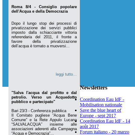
Roma 8/4 - Consiglio popolare
dell'Acqua e della Democrazia
Dopo il lungo stop dei processi di
privatizzazione dei servizi pubblici
imposto dalla schiacciante vittoria
referendaria del 2011, il fronte a
favore della privatizzazione
dell’acqua è tornato a muoversi...
leggi tutto…
Newsletters
"Salva l'acqua dal profitto e dal
petrolio. Verso un Acquedotto
Coordination Eau IdF -
pubblico e partecipato"
Mobilisation nationale
Save the blue heart of
Bari 23/3 - Conferenza pubblica
Il Comitato pugliese “Acqua Bene
Europe - sept 2017
Comune” e la Rete Appulo Lucana
Coordination Eau IdF - 14
“SALVALACQUA” insieme alle
août 2017
associazioni aderenti alla Campagna
Forum italiano - 20 marzo
“Acqua e Democrazia”...