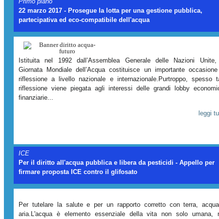
Primo piano
22 marzo 2017 - Prosegue la lotta per una gestione pubblica,
partecipativa ed eco-compatibile dell'acqua
Istituita nel 1992 dall’Assemblea Generale delle Nazioni Unite,
Giornata Mondiale dell’Acqua costituisce un importante occasione
riflessione a livello nazionale e internazionale.Purtroppo, spesso t
riflessione viene piegata agli interessi delle grandi lobby economi
finanziarie...
leggi tu
ICE
Per il diritto all'acqua pubblica e libera da pesticidi - Appello per
firmare proposta ICE contro il glifosato
Per tutelare la salute e per un rapporto corretto con terra, acqu
aria.L'acqua è elemento essenziale della vita non solo umana,