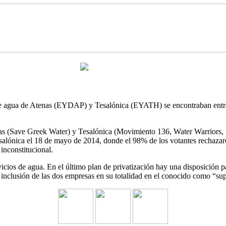
de agua de Atenas (EYDAP) y Tesalónica (EYATH) se encontraban entre l
as (Save Greek Water) y Tesalónica (Movimiento 136, Water Warriors, S
Tesalónica el 18 de mayo de 2014, donde el 98% de los votantes rechaz
nconstitucional.
ervicios de agua. En el último plan de privatización hay una disposi
nclusión de las dos empresas en su totalidad en el conocido como “supe