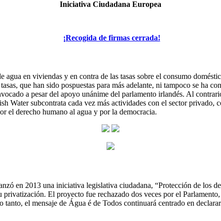
Iniciativa Ciudadana Europea
¡Recogida de firmas cerrada!
de agua en viviendas y en contra de las tasas sobre el consumo domést
las tasas, que han sido pospuestas para más adelante, ni tampoco se ha 
convocado a pesar del apoyo unánime del parlamento irlandés. Al contrar
ish Water subcontrata cada vez más actividades con el sector privado, co
por el derecho humano al agua y por la democracia.
lanzó en 2013 una iniciativa legislativa ciudadana, “Protección de los d
su privatización. El proyecto fue rechazado dos veces por el Parlament
lo tanto, el mensaje de Água é de Todos continuará centrado en declara