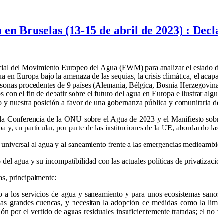
n Bruselas (13-15 de abril de 2023) : Decla
encial del Movimiento Europeo del Agua (EWM) para analizar el estado 
agua en Europa bajo la amenaza de las sequías, la crisis climática, el aca
ersonas procedentes de 9 países (Alemania, Bélgica, Bosnia Herzegovina,
on el fin de debatir sobre el futuro del agua en Europa e ilustrar algu
y nuestra posición a favor de una gobernanza pública y comunitaria d
e la Conferencia de la ONU sobre el Agua de 2023 y el Manifiesto sobre
y, en particular, por parte de las instituciones de la UE, abordando las 
 universal al agua y al saneamiento frente a las emergencias medioambien
 del agua y su incompatibilidad con las actuales políticas de privatizaci
s, principalmente:
o a los servicios de agua y saneamiento y para unos ecosistemas sanos
 las grandes cuencas, y necesitan la adopción de medidas como la lim
ón por el vertido de aguas residuales insuficientemente tratadas; el no 