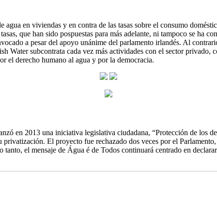
de agua en viviendas y en contra de las tasas sobre el consumo domést
las tasas, que han sido pospuestas para más adelante, ni tampoco se ha 
convocado a pesar del apoyo unánime del parlamento irlandés. Al contrar
ish Water subcontrata cada vez más actividades con el sector privado, co
por el derecho humano al agua y por la democracia.
lanzó en 2013 una iniciativa legislativa ciudadana, “Protección de los d
su privatización. El proyecto fue rechazado dos veces por el Parlament
lo tanto, el mensaje de Água é de Todos continuará centrado en declara