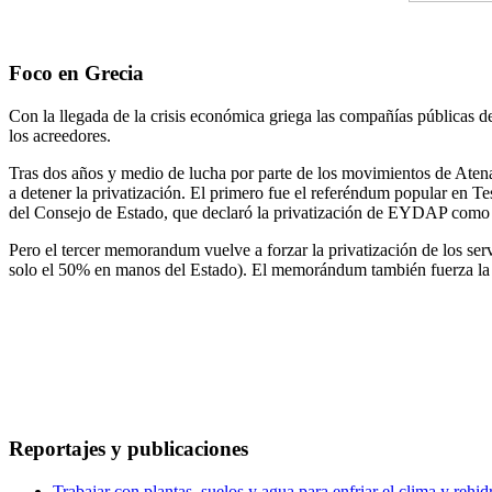
Foco en Grecia
Con la llegada de la crisis económica griega las compañías públicas 
los acreedores.
Tras dos años y medio de lucha por parte de los movimientos de Aten
a detener la privatización. El primero fue el referéndum popular en 
del Consejo de Estado, que declaró la privatización de EYDAP como i
Pero el tercer memorandum vuelve a forzar la privatización de los s
solo el 50% en manos del Estado). El memorándum también fuerza la i
Reportajes y publicaciones
Trabajar con plantas, suelos y agua para enfriar el clima y rehidr