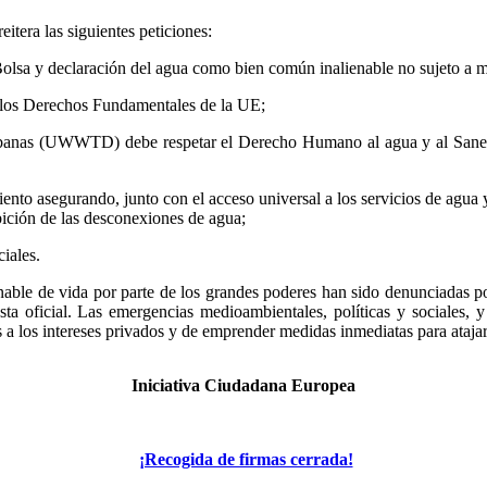
itera las siguientes peticiones:
 Bolsa y declaración del agua como bien común inalienable no sujeto a m
e los Derechos Fundamentales de la UE;
rbanas (UWWTD) debe respetar el Derecho Humano al agua y al Saneam
to asegurando, junto con el acceso universal a los servicios de agua y
ición de las desconexiones de agua;
iales.
nable de vida por parte de los grandes poderes han sido denunciadas po
ta oficial. Las emergencias medioambientales, políticas y sociales, 
s a los intereses privados y de emprender medidas inmediatas para atajar
Iniciativa Ciudadana Europea
¡Recogida de firmas cerrada!