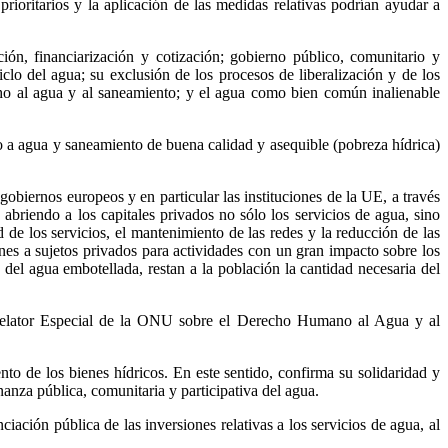
rioritarios y la aplicación de las medidas relativas podrían ayudar a
ón, financiarización y cotización; gobierno público, comunitario y
ciclo del agua; su exclusión de los procesos de liberalización y de los
cho al agua y al saneamiento; y el agua como bien común inalienable
eso a agua y saneamiento de buena calidad y asequible (pobreza hídrica)
gobiernos europeos y en particular las instituciones de la UE, a través
iendo a los capitales privados no sólo los servicios de agua, sino
d de los servicios, el mantenimiento de las redes y la reducción de las
es a sujetos privados para actividades con un gran impacto sobre los
a del agua embotellada, restan a la población la cantidad necesaria del
l Relator Especial de la ONU sobre el Derecho Humano al Agua y al
.
o de los bienes hídricos. En este sentido, confirma su solidaridad y
nanza pública, comunitaria y participativa del agua.
ción pública de las inversiones relativas a los servicios de agua, al