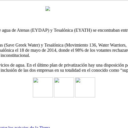
de agua de Atenas (EYDAP) y Tesalónica (EYATH) se encontraban entre l
as (Save Greek Water) y Tesalónica (Movimiento 136, Water Warriors, S
Tesalónica el 18 de mayo de 2014, donde el 98% de los votantes rechaz
nconstitucional.
ervicios de agua. En el último plan de privatización hay una disposi
nclusión de las dos empresas en su totalidad en el conocido como “supe
atar los paisajes de la Tierra