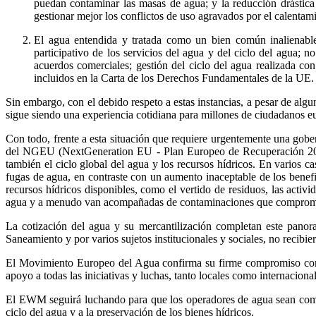
puedan contaminar las masas de agua; y la reducción drástica d
gestionar mejor los conflictos de uso agravados por el calentam
El agua entendida y tratada como un bien común inalienable.
participativo de los servicios del agua y del ciclo del agua; n
acuerdos comerciales; gestión del ciclo del agua realizada c
incluidos en la Carta de los Derechos Fundamentales de la UE.
Sin embargo, con el debido respeto a estas instancias, a pesar de algu
sigue siendo una experiencia cotidiana para millones de ciudadanos e
Con todo, frente a esta situación que requiere urgentemente una gobern
del NGEU (NextGeneration EU - Plan Europeo de Recuperación 2020) 
también el ciclo global del agua y los recursos hídricos. En varios ca
fugas de agua, en contraste con un aumento inaceptable de los benef
recursos hídricos disponibles, como el vertido de residuos, las activi
agua y a menudo van acompañadas de contaminaciones que comprome
La cotización del agua y su mercantilización completan este pano
Saneamiento y por varios sujetos institucionales y sociales, no recibi
El Movimiento Europeo del Agua confirma su firme compromiso contra 
apoyo a todas las iniciativas y luchas, tanto locales como internaciona
El EWM seguirá luchando para que los operadores de agua sean complet
ciclo del agua y a la preservación de los bienes hídricos.