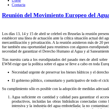
Únete
Contacta
Reunión del Movimiento Europeo del Agua e
Los días 13, 14 y 15 de abril se celebró en Bruselas la reunión pres
establecer una línea de actuación ante la crítica situación actual del 
mercantilización y privatización. A la reunión asistieron más de 20 p
fue también una oportunidad para reunirnos con algunos eurodiputados c
necesidad de garantizar el Derecho Humano al Agua y al Saneamiento 
Tras nuestra carta a los eurodiputados del pasado mes de abril sobr
EWM exige que la política sobre el agua se lleve a cabo en toda Europa 
Necesidad urgente de preservar los bienes hídricos y el derecho
El gobierno público, comunitario y participativo de todo el ciclo
Su cumplimiento sólo es posible con la adopción de medidas adecuada
Agua suficiente en cantidad y calidad para garantizar el acces
productivos, incluidas las obras hidráulicas conectadas como
intensiva y la industria del agua embotellada; la no contaminaci