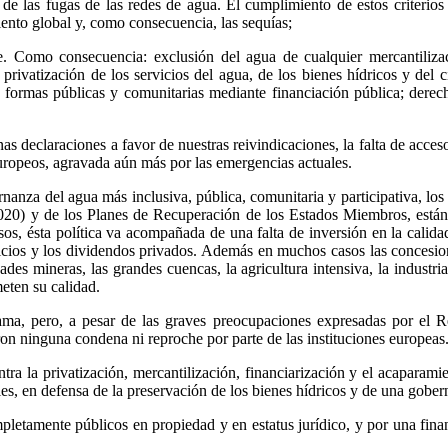
e las fugas de las redes de agua. El cumplimiento de estos criterios p
iento global y, como consecuencia, las sequías;
 Como consecuencia: exclusión del agua de cualquier mercantilizaci
o privatización de los servicios del agua, de los bienes hídricos y del 
on formas públicas y comunitarias mediante financiación pública; dere
nas declaraciones a favor de nuestras reivindicaciones, la falta de acc
uropeos, agravada aún más por las emergencias actuales.
anza del agua más inclusiva, pública, comunitaria y participativa, los 
y de los Planes de Recuperación de los Estados Miembros, están abr
sos, ésta política va acompañada de una falta de inversión en la calida
icios y los dividendos privados. Además en muchos casos las concesion
dades mineras, las grandes cuencas, la agricultura intensiva, la industri
ten su calidad.
rama, pero, a pesar de las graves preocupaciones expresadas por e
eron ninguna condena ni reproche por parte de las instituciones europeas
la privatización, mercantilización, financiarización y el acaparamient
les, en defensa de la preservación de los bienes hídricos y de una gober
amente públicos en propiedad y en estatus jurídico, y por una financia