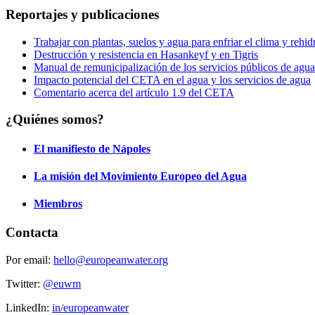
Reportajes y publicaciones
Trabajar con plantas, suelos y agua para enfriar el clima y rehidr
Destrucción y resistencia en Hasankeyf y en Tigris
Manual de remunicipalización de los servicios públicos de agua
Impacto potencial del CETA en el agua y los servicios de agua
Comentario acerca del artículo 1.9 del CETA
¿Quiénes somos?
El manifiesto de Nápoles
La misión del Movimiento Europeo del Agua
Miembros
Contacta
Por email:
hello@europeanwater.org
Twitter:
@euwm
LinkedIn:
in/europeanwater