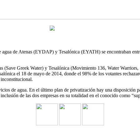
de agua de Atenas (EYDAP) y Tesalónica (EYATH) se encontraban entre l
as (Save Greek Water) y Tesalónica (Movimiento 136, Water Warriors, S
Tesalónica el 18 de mayo de 2014, donde el 98% de los votantes rechaz
nconstitucional.
ervicios de agua. En el último plan de privatización hay una disposi
nclusión de las dos empresas en su totalidad en el conocido como “supe