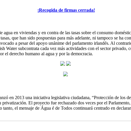
¡Recogida de firmas cerrada!
de agua en viviendas y en contra de las tasas sobre el consumo domést
las tasas, que han sido pospuestas para más adelante, ni tampoco se ha 
convocado a pesar del apoyo unánime del parlamento irlandés. Al contrar
ish Water subcontrata cada vez más actividades con el sector privado, co
por el derecho humano al agua y por la democracia.
lanzó en 2013 una iniciativa legislativa ciudadana, “Protección de los d
su privatización. El proyecto fue rechazado dos veces por el Parlament
lo tanto, el mensaje de Água é de Todos continuará centrado en declara