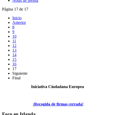
Notas de prensa
Página 17 de 17
Inicio
Anterior
8
9
10
11
12
13
14
15
16
17
Siguiente
Final
Iniciativa Ciudadana Europea
¡Recogida de firmas cerrada!
Foco en Irlanda