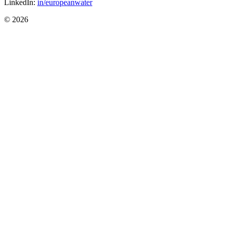
LinkedIn:
in/europeanwater
© 2026