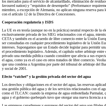
los mercados para el servicio de alcantarillado, eliminación de resid
favoured nation) y "requisitos de desempeño" (Performance requireme
miembro, a excepción de Alemania, no aplican ninguna reserva para lo
con el artículo 12 de la Directiva de Concesiones.
Cooperación regulatoria y ISDS
La UE es en teoría (aunque no en la práctica) neutral respecto de la e
exclusivamente privada de los SIEG relacionados con el agua, mientra
CETA y también en el acuerdo de libre comercio entre la Unión Europe
ser consultadas en cualquier procedimiento legislativo de la Unión Eur
intereses. Supongamos que un Estado decide legislar para permitir un
el procedimiento legislativo. Además, el capítulo sobre arbitraje entr
privado una medida pública cuando considere que afecta a sus expectat
el agua, como ya es el caso en otros tratados de libre comercio. Veoli
que una condena a Argentina por parte del tribunal de arbitraje del B
y social de 2001.
Efecto “ratchet” y la gestión privada del sector del agua
Los derechos y obligaciones en el sector del agua, las reservas aplica
una gestión pública del agua y de los servicios relacionados con el ag
como el TLCAN: cuando la empresa de agua embotellada Parmalat, que 
agua y el gobierno quebequés tuvo que otorgar una nueva licencia a u
Las empresas canadienses y europeas del sector del agua son filiales