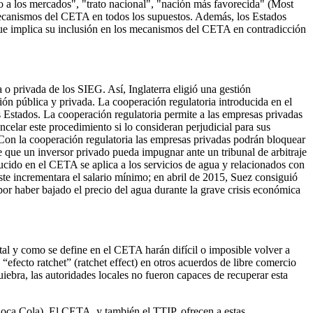
so a los mercados", "trato nacional", "nación más favorecida" (Most
mecanismos del CETA en todos los supuestos. Además, los Estados
 que implica su inclusión en los mecanismos del CETA en contradicción
 o privada de los SIEG. Así, Inglaterra eligió una gestión
ón pública y privada. La cooperación regulatoria introducida en el
 Estados. La cooperación regulatoria permite a las empresas privadas
celar este procedimiento si lo consideran perjudicial para sus
Con la cooperación regulatoria las empresas privadas podrán bloquear
te que un inversor privado pueda impugnar ante un tribunal de arbitraje
ducido en el CETA se aplica a los servicios de agua y relacionados con
éste incrementara el salario mínimo; en abril de 2015, Suez consiguió
or haber bajado el precio del agua durante la grave crisis económica
 tal y como se define en el CETA harán difícil o imposible volver a
“efecto ratchet” (ratchet effect) en otros acuerdos de libre comercio
bra, las autoridades locales no fueron capaces de recuperar esta
Coca Cola). El CETA, y también el TTIP, ofrecen a estas