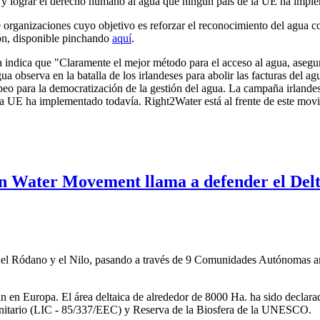
a y lograr el derecho humano al agua que ningún país de la UE ha impl
 organizaciones cuyo objetivo es reforzar el reconocimiento del agua
ión, disponible pinchando
aquí
.
ndica que "Claramente el mejor método para el acceso al agua, aseguran
observa en la batalla de los irlandeses para abolir las facturas del a
eo para la democratización de la gestión del agua. La campaña irlande
a UE ha implementado todavía. Right2Water está al frente de este movi
n Water Movement llama a defender el Delt
és del Ródano y el Nilo, pasando a través de 9 Comunidades Autónomas 
an en Europa. El área deltaica de alrededor de 8000 Ha. ha sido decl
nitario (LIC - 85/337/EEC) y Reserva de la Biosfera de la UNESCO.