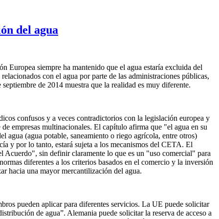
ión del agua
ión Europea siempre ha mantenido que el agua estaría excluida del
relacionados con el agua por parte de las administraciones públicas,
e septiembre de 2014 muestra que la realidad es muy diferente.
dicos confusos y a veces contradictorios con la legislación europea y
 de empresas multinacionales. El capítulo afirma que "el agua en su
 del agua (agua potable, saneamiento o riego agrícola, entre otros)
ía y por lo tanto, estará sujeta a los mecanismos del CETA. El
l Acuerdo", sin definir claramente lo que es un "uso comercial" para
ormas diferentes a los criterios basados en el comercio y la inversión
zar hacia una mayor mercantilización del agua.
ros pueden aplicar para diferentes servicios. La UE puede solicitar
distribución de agua”. Alemania puede solicitar la reserva de acceso a