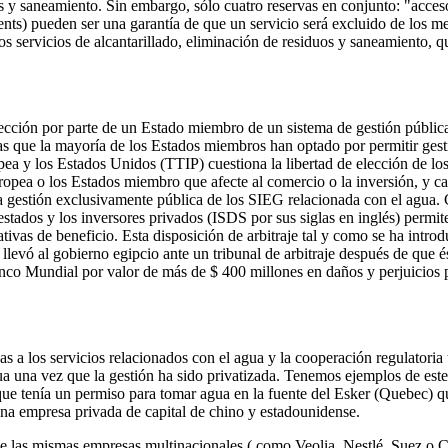
uos y saneamiento. Sin embargo, sólo cuatro reservas en conjunto: "acce
nts) pueden ser una garantía de que un servicio será excluido de los 
s servicios de alcantarillado, eliminación de residuos y saneamiento,
lección por parte de un Estado miembro de un sistema de gestión pública
s que la mayoría de los Estados miembros han optado por permitir gesti
a y los Estados Unidos (TTIP) cuestiona la libertad de elección de los
opea o los Estados miembro que afecte al comercio o la inversión, y can
a gestión exclusivamente pública de los SIEG relacionada con el agua. 
e estados y los inversores privados (ISDS por sus siglas en inglés) permi
ivas de beneficio. Esta disposición de arbitraje tal y como se ha intro
a llevó al gobierno egipcio ante un tribunal de arbitraje después de que 
anco Mundial por valor de más de $ 400 millones en daños y perjuicios p
das a los servicios relacionados con el agua y la cooperación regulatoria
ua una vez que la gestión ha sido privatizada. Tenemos ejemplos de este 
tenía un permiso para tomar agua en la fuente del Esker (Quebec) quie
na empresa privada de capital de chino y estadounidense.
 de las mismas empresas multinacionales ( como Veolia, Nestlé, Suez o 