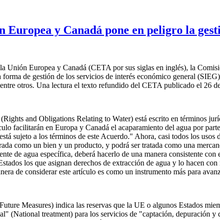
ón Europea y Canadá pone en peligro la gest
re la Unión Europea y Canadá (CETA por sus siglas en inglés), la Comis
a forma de gestión de los servicios de interés económico general (SIEG) 
entre otros. Una lectura el texto refundido del CETA publicado el 26 d
Rights and Obligations Relating to Water) está escrito en términos jurí
culo facilitarán en Europa y Canadá el acaparamiento del agua por parte
no está sujeto a los términos de este Acuerdo." Ahora, casi todos los usos
derada como un bien y un producto, y podrá ser tratada como una mercanc
nte de agua específica, deberá hacerlo de una manera consistente con e
Estados los que asignan derechos de extracción de agua y lo hacen con n
anera de considerar este artículo es como un instrumento más para avan
Future Measures) indica las reservas que la UE o algunos Estados miemb
l" (National treatment) para los servicios de "captación, depuración y 