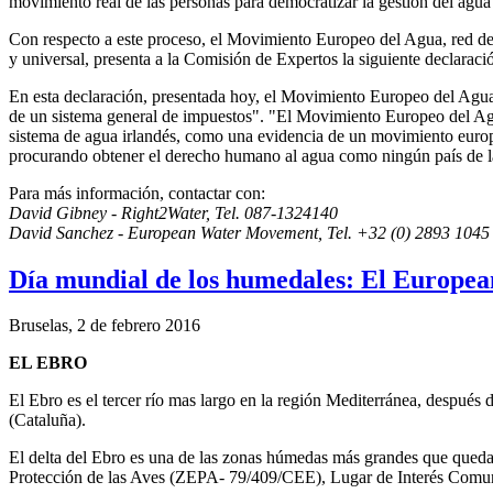
movimiento real de las personas para democratizar la gestión del agu
Con respecto a este proceso, el Movimiento Europeo del Agua, red de
y universal, presenta a la Comisión de Expertos la siguiente declarac
En esta declaración, presentada hoy, el Movimiento Europeo del Agua i
de un sistema general de impuestos". "El Movimiento Europeo del Agua 
sistema de agua irlandés, como una evidencia de un movimiento europ
procurando obtener el derecho humano al agua como ningún país de l
Para más información, contactar con:
David Gibney - Right2Water, Tel. 087-1324140
David Sanchez - European Water Movement, Tel. +32 (0) 2893 1045
Día mundial de los humedales: El Europea
Bruselas, 2 de febrero 2016
EL EBRO
El Ebro es el tercer río mas largo en la región Mediterránea, despu
(Cataluña).
El delta del Ebro es una de las zonas húmedas más grandes que qued
Protección de las Aves (ZEPA- 79/409/CEE), Lugar de Interés Comu