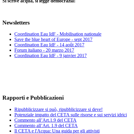
Si scrive acqua, si legge democrazia!
Newsletters
Coordination Eau IdF - Mobilisation nationale
Save the blue heart of Europe - sept 2017
Coordination Eau IdF - 14 août 2017
Forum italiano - 20 marzo 2017
Coordination Eau IdF - 9 janvier 2017
Rapporti e Pubblicazioni
Ripubblicizzare si può, ripubblicizzare si deve!
Potenziale impatto del CETA sulle risorse e sui servizi idrici
Commento all’Art.1.9 del CETA
Commento all’Art. 1.9 del CETA
Il CETA e l'Acqua: Una guida per gli attivisti