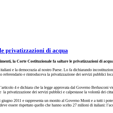
le privatizzazioni di acqua
enti, la Corte Costituzionale fa saltare le privatizzazioni di acqua 
i italiani e la democrazia al nostro Paese. Lo fa dichiarando incostituzio
to referendario e rintroduceva la privatizzazione dei servizi pubblici loc
 l’articolo 4 e dichiara che la legge approvata dal Governo Berlusconi v
privatizzazione dei servizi pubblici e calpestasse la volontà dei citta
3 giugno 2011 e rappresenta un monito al Governo Monti e a tutti i poter
 deve essere rispettato quello che hanno scelto 27 milioni di italiani: l’a