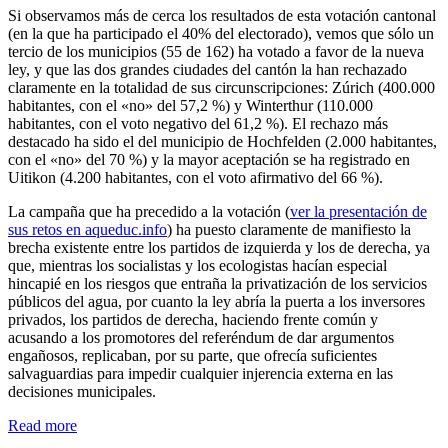
Si observamos más de cerca los resultados de esta votación cantonal
(en la que ha participado el 40% del electorado), vemos que sólo un
tercio de los municipios (55 de 162) ha votado a favor de la nueva
ley, y que las dos grandes ciudades del cantón la han rechazado
claramente en la totalidad de sus circunscripciones: Zúrich (400.000
habitantes, con el «no» del 57,2 %) y Winterthur (110.000
habitantes, con el voto negativo del 61,2 %). El rechazo más
destacado ha sido el del municipio de Hochfelden (2.000 habitantes,
con el «no» del 70 %) y la mayor aceptación se ha registrado en
Uitikon (4.200 habitantes, con el voto afirmativo del 66 %).
La campaña que ha precedido a la votación (
ver la presentación de
sus retos en aqueduc.info
) ha puesto claramente de manifiesto la
brecha existente entre los partidos de izquierda y los de derecha, ya
que, mientras los socialistas y los ecologistas hacían especial
hincapié en los riesgos que entraña la privatización de los servicios
públicos del agua, por cuanto la ley abría la puerta a los inversores
privados, los partidos de derecha, haciendo frente común y
acusando a los promotores del referéndum de dar argumentos
engañosos, replicaban, por su parte, que ofrecía suficientes
salvaguardias para impedir cualquier injerencia externa en las
decisiones municipales.
Read more