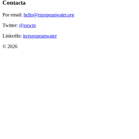
Contacta
Por email:
hello@europeanwater.org
Twitter:
@euwm
LinkedIn:
in/europeanwater
© 2026