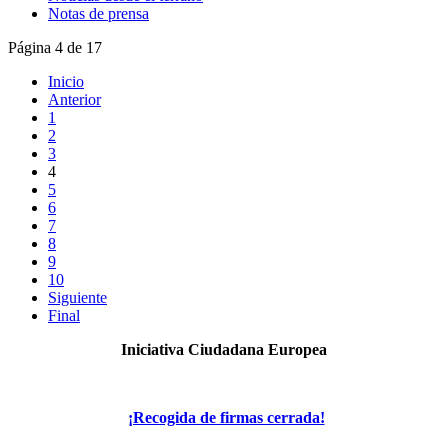
Notas de prensa
Página 4 de 17
Inicio
Anterior
1
2
3
4
5
6
7
8
9
10
Siguiente
Final
Iniciativa Ciudadana Europea
¡Recogida de firmas cerrada!