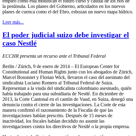
empleo como ésta modifican el futuro curso y caudal de los ríos de
la península. Los planes del Gobierno, articulados en los nuevos
planes de cuenca como el del Ebro, esbozan un nuevo mapa hídrico.
Leer más...
El poder judicial suizo debe investigar el
caso Nestlé
ECCHR presenta un recurso ante el Tribunal Federal
Berlin / Zürich, 9 de enero de 2014 – El European Center for
Constitutional and Human Rights junto con los abogados de Zürich,
Marcel Bosonnet y Florian Wick, llevaron el caso del asesinato del
sindicalista Luciano Romero al Tribunal Federal de Suiza.
Representan a la viuda del sindicalista colombiano asesinado, quién
había trabajado para una subsidiaria de Nestlé. En diciembre de
2013, la Corte Cantonal en el cantón de Vaud, en Suiza, denegó una
denuncia contra el cierre de las investigaciones. La Corte de esta
manera confirmó el razonamiento de la Fiscalía de que las
investigaciones habían prescrito. Después de 15 meses de
inactividad, los fiscales habían decidido no asumir las
investigaciones contra los directivos de Nestlé o la propia empresa.