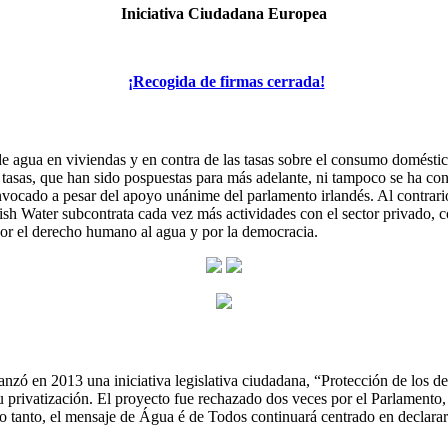
Iniciativa Ciudadana Europea
¡Recogida de firmas cerrada!
de agua en viviendas y en contra de las tasas sobre el consumo domést
las tasas, que han sido pospuestas para más adelante, ni tampoco se ha 
convocado a pesar del apoyo unánime del parlamento irlandés. Al contrar
ish Water subcontrata cada vez más actividades con el sector privado, co
por el derecho humano al agua y por la democracia.
lanzó en 2013 una iniciativa legislativa ciudadana, “Protección de los d
su privatización. El proyecto fue rechazado dos veces por el Parlament
lo tanto, el mensaje de Água é de Todos continuará centrado en declara