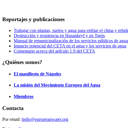
Reportajes y publicaciones
Trabajar con plantas, suelos y agua para enfriar el clima y rehidr
Destrucción y resistencia en Hasankeyf y en Tigris
Manual de remunicipalización de los servicios públicos de agua
Impacto potencial del CETA en el agua y los servicios de agua
Comentario acerca del artículo 1.9 del CETA
¿Quiénes somos?
El manifiesto de Nápoles
La misión del Movimiento Europeo del Agua
Miembros
Contacta
Por email:
hello@europeanwater.org