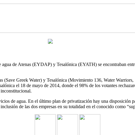
de agua de Atenas (EYDAP) y Tesalónica (EYATH) se encontraban entre l
as (Save Greek Water) y Tesalónica (Movimiento 136, Water Warriors, S
Tesalónica el 18 de mayo de 2014, donde el 98% de los votantes rechaz
nconstitucional.
ervicios de agua. En el último plan de privatización hay una disposi
nclusión de las dos empresas en su totalidad en el conocido como “supe