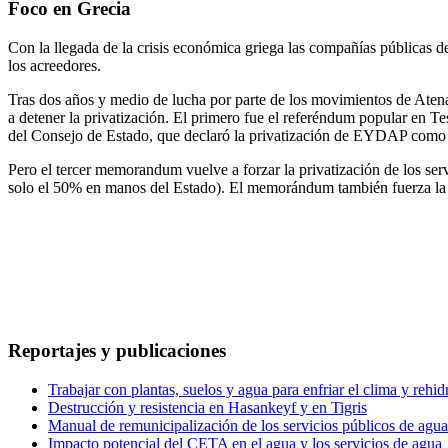
Foco en Grecia
Con la llegada de la crisis económica griega las compañías públicas 
los acreedores.
Tras dos años y medio de lucha por parte de los movimientos de Aten
a detener la privatización. El primero fue el referéndum popular en 
del Consejo de Estado, que declaró la privatización de EYDAP como i
Pero el tercer memorandum vuelve a forzar la privatización de los s
solo el 50% en manos del Estado). El memorándum también fuerza la i
Reportajes y publicaciones
Trabajar con plantas, suelos y agua para enfriar el clima y rehidr
Destrucción y resistencia en Hasankeyf y en Tigris
Manual de remunicipalización de los servicios públicos de agua
Impacto potencial del CETA en el agua y los servicios de agua