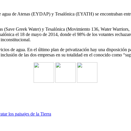
de agua de Atenas (EYDAP) y Tesalónica (EYATH) se encontraban entre l
as (Save Greek Water) y Tesalónica (Movimiento 136, Water Warriors, S
Tesalónica el 18 de mayo de 2014, donde el 98% de los votantes rechaz
nconstitucional.
ervicios de agua. En el último plan de privatización hay una disposi
nclusión de las dos empresas en su totalidad en el conocido como “supe
atar los paisajes de la Tierra