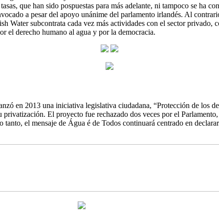
las tasas, que han sido pospuestas para más adelante, ni tampoco se ha 
convocado a pesar del apoyo unánime del parlamento irlandés. Al contrar
ish Water subcontrata cada vez más actividades con el sector privado, co
por el derecho humano al agua y por la democracia.
lanzó en 2013 una iniciativa legislativa ciudadana, “Protección de los d
su privatización. El proyecto fue rechazado dos veces por el Parlament
lo tanto, el mensaje de Água é de Todos continuará centrado en declara