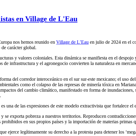
istas en Village de L'Eau
 Europa nos hemos reunido en
Village de L’Eau
en julio de 2024 en el c
de carácter global.
ucturas y valores coloniales. Esta dinámica se manifiesta en el despojo 
s de infrastructura y el agronegocio convierten la naturaleza en mercan
en forma del corredor interoceánico en el sur sur-este mexicano; el uso
mbientales como el colapso de las represas de minería tóxica en Maria
impactos del cambio climático, manifestado en forma de inundaciones, 
.
s una de las expresiones de este modelo extractivista que fortalece el e
ur y se exporta pobreza a nuestros territorios. Reproducen contradiccion
das prohibidos en sus propios países y la importación de materias prima
 ejerce legítimamente su derecho a la protesta para detener los ‘mega-