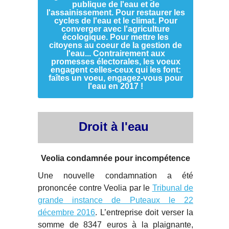
publique de l'eau et de
l'assainissement. Pour restaurer les
cycles de l'eau et le climat. Pour
converger avec l'agriculture
écologique. Pour mettre les
citoyens au coeur de la gestion de
l'eau... Contrairement aux
promesses électorales, les voeux
engagent celles-ceux qui les font:
faîtes un voeu, engagez-vous pour
l'eau en 2017 !
Droit à l'eau
Veolia condamnée pour incompétence
Une nouvelle condamnation a été
prononcée contre Veolia par le
Tribunal de
grande instance de Puteaux le 22
décembre 2016
. L’entreprise doit verser la
somme de 8347 euros à la plaignante,