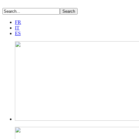
FR
IT
ES