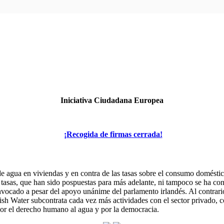
Iniciativa Ciudadana Europea
¡Recogida de firmas cerrada!
de agua en viviendas y en contra de las tasas sobre el consumo domést
las tasas, que han sido pospuestas para más adelante, ni tampoco se ha 
convocado a pesar del apoyo unánime del parlamento irlandés. Al contrar
ish Water subcontrata cada vez más actividades con el sector privado, co
por el derecho humano al agua y por la democracia.