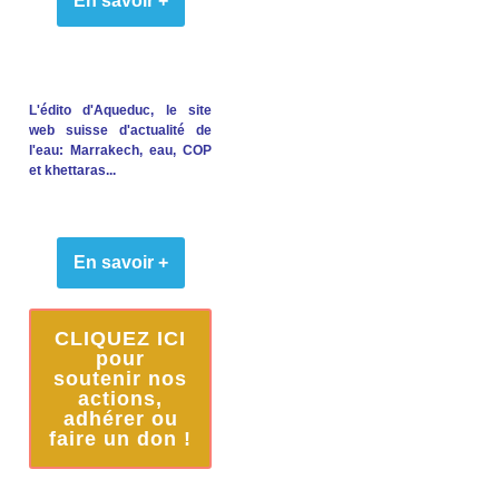
En savoir +
L'édito d'Aqueduc, le site
web suisse d'actualité de
l'eau: Marrakech, eau, COP
et khettaras...
En savoir +
CLIQUEZ ICI
pour
soutenir nos
actions,
adhérer ou
faire un don !