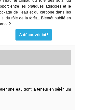
e l’eau et climat, du rôle des sols, du
pport entre les pratiques agricoles et le
tockage de l’eau et du carbone dans les
ls, du rôle de la forêt... Bientôt publié en
rance?
A découvrir ici !
uer une eau dont la teneur en sélénium