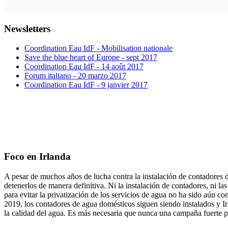
Newsletters
Coordination Eau IdF - Mobilisation nationale
Save the blue heart of Europe - sept 2017
Coordination Eau IdF - 14 août 2017
Forum italiano - 20 marzo 2017
Coordination Eau IdF - 9 janvier 2017
Foco en Irlanda
A pesar de muchos años de lucha contra la instalación de contadores 
detenerlos de manera definitiva. Ni la instalación de contadores, ni 
para evitar la privatización de los servicios de agua no ha sido aún 
2019, los contadores de agua domésticos siguen siendo instalados y Ir
la calidad del agua. Es más necesaria que nunca una campaña fuerte 