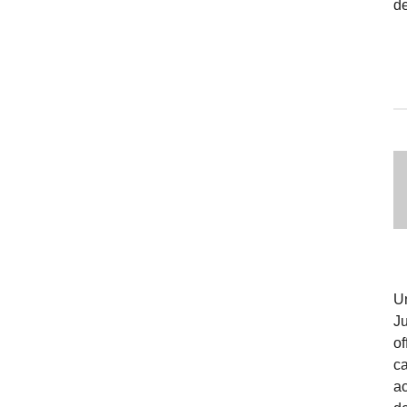
de
U
J
o
c
ac