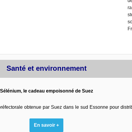
d
ra
s
so
F
Santé et environnement
Sélénium, le cadeau empoisonné de Suez
fectorale obtenue par Suez dans le sud Essonne pour distrib
En savoir +