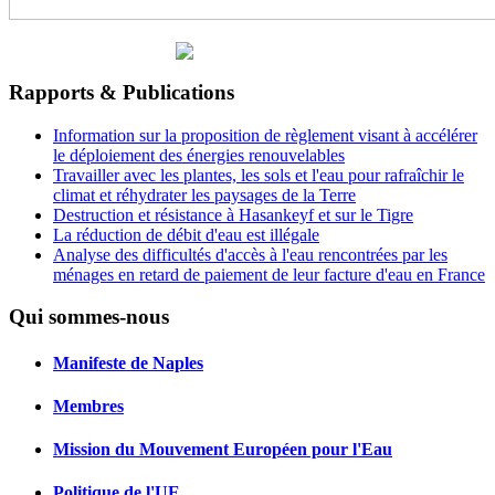
Rapports & Publications
Information sur la proposition de règlement visant à accélérer
le déploiement des énergies renouvelables
Travailler avec les plantes, les sols et l'eau pour rafraîchir le
climat et réhydrater les paysages de la Terre
Destruction et résistance à Hasankeyf et sur le Tigre
La réduction de débit d'eau est illégale
Analyse des difficultés d'accès à l'eau rencontrées par les
ménages en retard de paiement de leur facture d'eau en France
Qui sommes-nous
Manifeste de Naples
Membres
Mission du Mouvement Européen pour l'Eau
Politique de l'UE