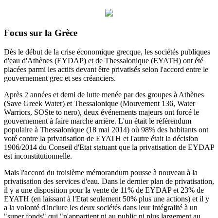
Focus sur la Grèce
Dès le début de la crise économique grecque, les sociétés publiques
d'eau d'Athènes (EYDAP) et de Thessalonique (EYATH) ont été
placées parmi les actifs devant être privatisés selon l'accord entre le
gouvernement grec et ses créanciers.
Après 2 années et demi de lutte menée par des groupes à Athènes
(Save Greek Water) et Thessalonique (Mouvement 136, Water
Warriors, SOSte to nero), deux événements majeurs ont forcé le
gouvernement à faire marche arrière.
L'un était le référendum
populaire à Thessalonique (18 mai 2014) où 98% des habitants ont
voté contre la privatisation de EYATH et l'autre était la décision
1906/2014 du
Conseil d'Etat statuant
que la privatisation de EYDAP
est inconstitutionnelle.
Mais l'accord du troisième mémorandum pousse à nouveau à la
privatisation des services d'eau.
Dans le dernier plan de privatisation,
il y a une disposition pour la vente de 11% de EYDAP et 23% de
EYATH (en laissant à l'Etat seulement 50% plus une actions) et il y
a la volonté d'inclure les deux sociétés dans leur intégralité à un
"super fonds" qui "n'appartient ni au public ni plus largement au