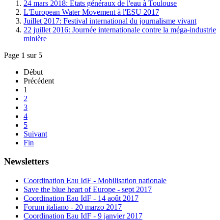
24 mars 2018: Etats généraux de l'eau à Toulouse
L'European Water Movement à l'ESU 2017
Juillet 2017: Festival international du journalisme vivant
22 juillet 2016: Journée internationale contre la méga-industrie
minière
Page 1 sur 5
Début
Précédent
1
2
3
4
5
Suivant
Fin
Newsletters
Coordination Eau IdF - Mobilisation nationale
Save the blue heart of Europe - sept 2017
Coordination Eau IdF - 14 août 2017
Forum italiano - 20 marzo 2017
Coordination Eau IdF - 9 janvier 2017