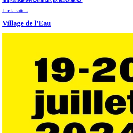
https://us06web.zoom.us/j/85943306082
Lire la suite...
Village de l'Eau