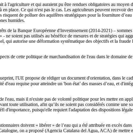
t à l'agriculture et qui auraient pu être rendues obligatoires au moyen
éjà en place. Ce qui n'est pas le cas. Les agriculteurs peuvent recevoir 
risquent de polluer des aquifères stratégiques pour la fourniture d’eau pot
zones humides.
es prêts de la Banque Européenne d'Investissement (2014-2021) – sommes
 - ne soient pas utilisés au bénéfice de mesures et de stratégies qui a
el, qui autorise une déformation systématique des objectifs et la fraude
cts de cette politique de marchandisation de l'eau dans le domaine de l
ueprint, l'UE propose de rédiger un document d'orientation, dans le cadr
ité d'eau requise pour atteindre un 'bon état’ des masses d’eau, et d'in
e l'eau, mais il n'existe pas de volonté politique pour les mettre en appl
 avant toute utilisation, afin qu’ils ne soient pas considérés comme une s
éfi d'importance, puisqu'elle requiert l'adaptation des dispositions légal
ionnaires doivent « libérer » de l’eau qui a été attribuée en excès dans l
 Catalogne, on a proposé (Agencia Catalana del Agua, ACA) de mettre en