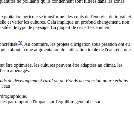
quantités de polluants qu'ils contiennent sont filtrées dans les zones
loitation agricole se transforme : les coûts de l'énergie, du travail et
elle et varier les cultures. Cela implique un profond changement, non
rsité et le type de paysage. La plupart de ces effets sont en
[5]
oncrétisés
. Au contraire, les projets d'irrigation sous pression ont eu
ui a abouti à une augmentation de l'utilisation totale de l'eau, et à une
eut être optimisée, les cultures peuvent être adaptées au climat, les
e l’eau aménagés.
u Fonds de développement rural ou du Fonds de cohésion pour certains
l'eau :
 hydrographique.
nés par rapport à l'impact sur l'équilibre général et sur