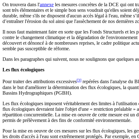
On trouvera dans l'
annexe
les mesures concrètes de la DCE qui ont trai
sont très élémentaires et le simple bon sens voudrait qu'elles soient d
durable, même s'ils ne disposent d'aucun accès légal à l'eau, même s’ils 
d’entraîner l'érosion du sol ainsi que l'assèchement de nos dernières 
Il nous faut maintenant faire en sorte que les Fonds Structurels et l
contre le changement climatique et la dégradation de l'environnement »
découvert et dénoncé à de nombreuses reprises, le cadre politique actu
semble pas susceptible de réforme.
Dans les paragraphes qui suivent, nous ne soulignons que quelques aspe
Les flux écologiques
[3]
Pour traiter des attributions excessives
repérées dans l'analyse du Bl
dans le but d'améliorer la détermination des flux écologiques, la quant
Bassins Hydrographiques (PGBH).
Les flux écologiques imposent véritablement des limites à l'utilisation d
flux écologiques devraient faire l'objet d'une « restriction préalable »
répartition concurrentielle. La mise en oeuvre de cette mesure est un d
permis de prélèvement à des fins de conformité environnementale.
Pour la mise en oeuvre de ces mesures sur les flux écologiques, les gest
les droits d'accès à l'eau sont extrêmement protégés. Par exemple, en