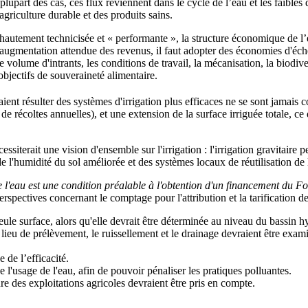
 plupart des cas, ces flux reviennent dans le cycle de l’eau et les faibles 
griculture durable et des produits sains.
autement technicisée et « performante », la structure économique de l’exp
'augmentation attendue des revenus, il faut adopter des économies d'éch
e volume d'intrants, les conditions de travail, la mécanisation, la biodive
objectifs de souveraineté alimentaire.
nt résulter des systèmes d'irrigation plus efficaces ne se sont jamais c
 récoltes annuelles), et une extension de la surface irriguée totale, ce q
ssiterait une vision d'ensemble sur l'irrigation : l'irrigation gravitaire p
de l'humidité du sol améliorée et des systèmes locaux de réutilisation d
n de l'eau est une condition préalable à l'obtention d'un financement d
rspectives concernant le comptage pour l'attribution et la tarification de 
a seule surface, alors qu'elle devrait être déterminée au niveau du bassin
e lieu de prélèvement, le ruissellement et le drainage devraient être exami
de l’efficacité.
de l'usage de l'eau, afin de pouvoir pénaliser les pratiques polluantes.
re des exploitations agricoles devraient être pris en compte.