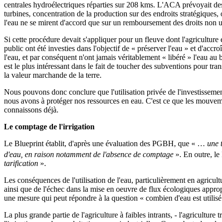
centrales hydroélectriques réparties sur 208 kms. L'ACA prévoyait des o
turbines, concentration de la production sur des endroits stratégiques,
l'eau ne se mirent d'accord que sur un remboursement des droits non uti
Si cette procédure devait s'appliquer pour un fleuve dont l'agriculture 
public ont été investies dans l'objectif de « préserver l'eau » et d'accr
l'eau, et par conséquent n'ont jamais véritablement « libéré » l'eau au 
est le plus intéressant dans le fait de toucher des subventions pour tran
la valeur marchande de la terre.
Nous pouvons donc conclure que l'utilisation privée de l'investissement 
nous avons à protéger nos ressources en eau. C'est ce que les mouveme
connaissons déjà.
Le comptage de l'irrigation
Le Blueprint établit, d'après une évaluation des PGBH, que « …
une 
d'eau, en raison notamment de l'absence de comptage
». En outre, le
tarification
».
Les conséquences de l'utilisation de l'eau, particulièrement en agricultu
ainsi que de l'échec dans la mise en oeuvre de flux écologiques appropr
une mesure qui peut répondre à la question « combien d'eau est utilisé 
La plus grande partie de l'agriculture à faibles intrants, - l'agriculture 