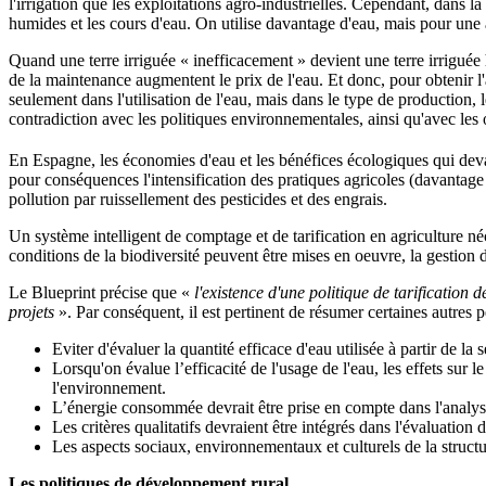
l'irrigation que les exploitations agro-industrielles. Cependant, dans la
humides et les cours d'eau. On utilise davantage d'eau, mais pour une a
Quand une terre irriguée « inefficacement » devient une terre irriguée h
de la maintenance augmentent le prix de l'eau. Et donc, pour obtenir l
seulement dans l'utilisation de l'eau, mais dans le type de production, l
contradiction avec les politiques environnementales, ainsi qu'avec les 
En Espagne, les économies d'eau et les bénéfices écologiques qui devaie
pour conséquences l'intensification des pratiques agricoles (davantage de
pollution par ruissellement des pesticides et des engrais.
Un système intelligent de comptage et de tarification en agriculture néce
conditions de la biodiversité peuvent être mises en oeuvre, la gestion 
Le Blueprint précise que «
l'existence d'une politique de tarificatio
projets
». Par conséquent, il est pertinent de résumer certaines autres pe
Eviter d'évaluer la quantité efficace d'eau utilisée à partir de l
Lorsqu'on évalue l’efficacité de l'usage de l'eau, les effets sur l
l'environnement.
L’énergie consommée devrait être prise en compte dans l'analyse 
Les critères qualitatifs devraient être intégrés dans l'évaluation 
Les aspects sociaux, environnementaux et culturels de la structu
Les politiques de développement rural