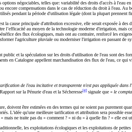
ptions négociables, telles que: variabilité des droits d'accès à l'eau e
 ou encore compensations dans le cas de réduction du droit à l'eau. Au b
lisés pendant la période d'utilisation légale (dont la plupart prennent fi
est la cause principale d'attribution excessive, elle serait exposée à de
oître l’efficacité au moyen de la technologie moderne d'irrigation, mais ce
bénéfice des flux écologiques, mais ont au contraire, renforcé les exigen
sformer l'agriculture pluviale ou moderniser l'irrigation en passant de sy
public et la spéculation sur les droits d'utilisation de l'eau sont des fo
nts en Catalogne appellent marchandisation des flux de l'eau, ce qui v
tarification de l'eau incitative et transparente n'est pas appliquée dan
[4]
 Rapport sur la Pénurie d'eau et la Sécheresse
signale que «
le comptag
re, doivent être estimées en des termes qui ne soient pas purement quantit
iés. L'idée qu'une meilleure tarification et attribution sera possible es
» mais ne traite pas du « comment ? » ni du « à quelle fin ? » elle est 
traditionnelle, les exploitations écologiques et les exploitations de petite