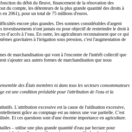
n fonction du débit du fleuve, financement de la rénovation des
out du compte, les détenteurs de la plus grande quantité des droits à
n en 2061), pour un total de 75 millions d'euros.
s difficultés encore plus grandes. Des sommes considérables d'argent
s investissements n'ont jamais eu pour objectif de restreindre le droit à
ces d’accès à l’eau. En outre, les agriculteurs reconnaissent que ce qui
stèmes gravitaires à l'irrigation sous pression, c'est l'augmentation de
rmes de marchandisation qui vont à l'encontre de l'intérêt collectif que
ient s'ajouter aux autres formes de marchandisation que nous
s l'ensemble des États membres ni dans tous les secteurs consommateurs
e est une condition préalable pour l'attribution de l'eau et la
atifs. L'attribution excessive est la cause de l'utilisation excessive,
sentiellement grâce au comptage est au mieux une vue partielle. C'est
utilisée. Et ces questions sont d'une énorme importance en agriculture.
s tailles – utilise une plus grande quantité d'eau par hectare pour