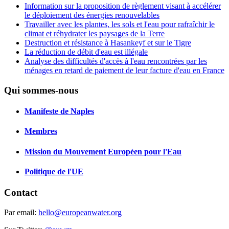
Information sur la proposition de règlement visant à accélérer
le déploiement des énergies renouvelables
Travailler avec les plantes, les sols et l'eau pour rafraîchir le
climat et réhydrater les paysages de la Terre
Destruction et résistance à Hasankeyf et sur le Tigre
La réduction de débit d'eau est illégale
Analyse des difficultés d'accès à l'eau rencontrées par les
ménages en retard de paiement de leur facture d'eau en France
Qui sommes-nous
Manifeste de Naples
Membres
Mission du Mouvement Européen pour l'Eau
Politique de l'UE
Contact
Par email:
hello@europeanwater.org