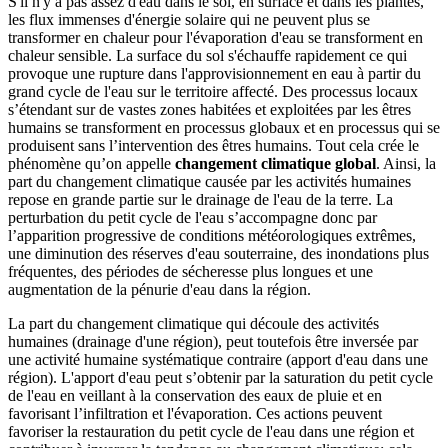
S'il n'y a pas assez d'eau dans le sol, en surface et dans les plantes,
les flux immenses d'énergie solaire qui ne peuvent plus se
transformer en chaleur pour l'évaporation d'eau se transforment en
chaleur sensible. La surface du sol s'échauffe rapidement ce qui
provoque une rupture dans l'approvisionnement en eau à partir du
grand cycle de l'eau sur le territoire affecté. Des processus locaux
s’étendant sur de vastes zones habitées et exploitées par les êtres
humains se transforment en processus globaux et en processus qui se
produisent sans l’intervention des êtres humains. Tout cela crée le
phénomène qu’on appelle
changement climatique global
. Ainsi, la
part du changement climatique causée par les activités humaines
repose en grande partie sur le drainage de l'eau de la terre. La
perturbation du petit cycle de l'eau s’accompagne donc par
l’apparition progressive de conditions météorologiques extrêmes,
une diminution des réserves d'eau souterraine, des inondations plus
fréquentes, des périodes de sécheresse plus longues et une
augmentation de la pénurie d'eau dans la région.
La part du changement climatique qui découle des activités
humaines (drainage d'une région), peut toutefois être inversée par
une activité humaine systématique contraire (apport d'eau dans une
région). L'apport d'eau peut s’obtenir par la saturation du petit cycle
de l'eau en veillant à la conservation des eaux de pluie et en
favorisant l’infiltration et l'évaporation. Ces actions peuvent
favoriser la restauration du petit cycle de l'eau dans une région et