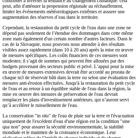
contribuer à inverser la tendance au changement climatique: cela
peut, afin d'atténuer la propension régionale au réchauffement,
limiter les événements météorologiques extrêmes et assurer une
augmentation des réserves d’eau dans le territoire.
Cependant, la restauration du petit cycle de l'eau dans une zone ne
dépend pas seulement de l’étendue des dommages dans cette même
zone mais également d'un certain nombre d'autres facteurs. Dans le
cas de la Slovaquie, nous pouvons nous attendre à des résultats
visibles assez rapidement (dans 10 à 20 ans) après la mise en œuvre
de mesures spécifiques. Les coûts financiers de ces mesures sont
modestes; il s’agit de sommes qui peuvent être allouées par des
budgets provenant des secteurs public et privé. L’appui pour la mise
en œuvre de mesures extensives devrait être accordé au prorata de
chaque m3 de réservoir bâti dans la terre ou selon une évaluation des
mesures anti-érosion effectuées. Jusqu'à la restauration du petit cycle
de l'eau et au retour à un équilibre stable de l'eau dans la région, la
mise en oeuvre des mesures de préservation de l'eau devrait
remplacer les plans d'investissement antérieurs, qui n’auront servi
qu’à accélérer le ruissellement de l'eau.
La conservation "in situ" de l'eau de pluie sur la terre et l'évacuation
uniquement de l'excédent d'eau d'une région est la condition "sine
qua non" pour assurer la sécurité environnementale, la stabilité
mondiale et le maintien de la croissance économique. Leur
réalisation relève de l’intérêt de chaque individu et de chaque