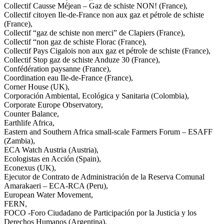
Collectif Causse Méjean – Gaz de schiste NON! (France),
Collectif citoyen Ile-de-France non aux gaz et pétrole de schiste
(France),
Collectif “gaz de schiste non merci” de Clapiers (France),
Collectif “non gaz de schiste Florac (France),
Collectif Pays Cigalois non aux gaz et pétrole de schiste (France),
Collectif Stop gaz de schiste Anduze 30 (France),
Confédération paysanne (France),
Coordination eau Ile-de-France (France),
Corner House (UK),
Corporación Ambiental, Ecológica y Sanitaria (Colombia),
Corporate Europe Observatory,
Counter Balance,
Earthlife Africa,
Eastern and Southern Africa small-scale Farmers Forum – ESAFF
(Zambia),
ECA Watch Austria (Austria),
Ecologistas en Acción (Spain),
Econexus (UK),
Ejecutor de Contrato de Administración de la Reserva Comunal
Amarakaeri – ECA-RCA (Peru),
European Water Movement,
FERN,
FOCO -Foro Ciudadano de Participación por la Justicia y los
Derechos Humanos (Argentina),