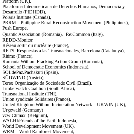
Platform (UK),
Plataforma Interamericana de Derechos Humanos, Democracia y
Desarrollo (PIDHDD),
Polaris Institute (Canada),
PRRM – Philippine Rural Reconstruction Movement (Philippines),
Push Europe,
Quantic Association (Romania), Re:Common (Italy),
REDD-Monitor,
Réseau sortir du nucléaire (France),
RETS: Respuestas a las Transnacionales, Barcelona (Catalunya),
Ritimo (France),
Romania Without Fracking Action Group (Romania),
School of Democratic Economics (Indonesia),
SOLdePaz.Pachakuti (Spain),
SÜDWIND (Austria),
Terræ Organização da Sociedade Civil (Brazil),
Timberwatch Coalition (South Africa),
Transnational Institute (TNI),
Union syndicale Solidaires (France),
United Kingdom Without Incineration Network – UKWIN (UK),
Urgewald (Germany)
vzw Climaxi (Belgium),
WALHI/Friends of the Earth Indonesia,
World Development Movement (UK),
WRM – World Rainforest Movement,