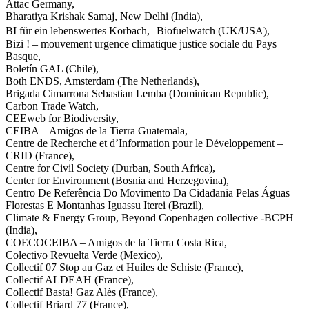
Attac Germany,
Bharatiya Krishak Samaj, New Delhi (India),
BI für ein lebenswertes Korbach, Biofuelwatch (UK/USA),
Bizi ! – mouvement urgence climatique justice sociale du Pays
Basque,
Boletín GAL (Chile),
Both ENDS, Amsterdam (The Netherlands),
Brigada Cimarrona Sebastian Lemba (Dominican Republic),
Carbon Trade Watch,
CEEweb for Biodiversity,
CEIBA – Amigos de la Tierra Guatemala,
Centre de Recherche et d’Information pour le Développement –
CRID (France),
Centre for Civil Society (Durban, South Africa),
Center for Environment (Bosnia and Herzegovina),
Centro De Referência Do Movimento Da Cidadania Pelas Águas
Florestas E Montanhas Iguassu Iterei (Brazil),
Climate & Energy Group, Beyond Copenhagen collective -BCPH
(India),
COECOCEIBA – Amigos de la Tierra Costa Rica,
Colectivo Revuelta Verde (Mexico),
Collectif 07 Stop au Gaz et Huiles de Schiste (France),
Collectif ALDEAH (France),
Collectif Basta! Gaz Alès (France),
Collectif Briard 77 (France),