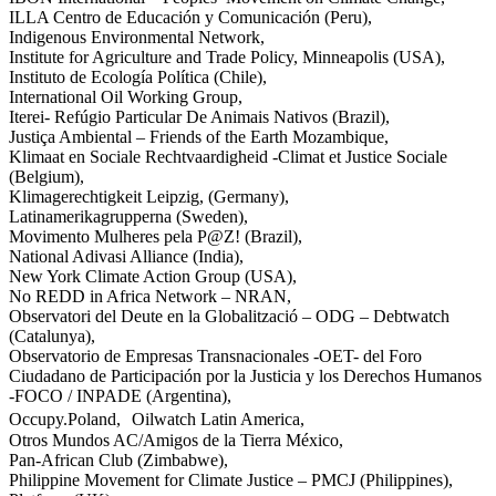
ILLA Centro de Educación y Comunicación (Peru),
Indigenous Environmental Network,
Institute for Agriculture and Trade Policy, Minneapolis (USA),
Instituto de Ecología Política (Chile),
International Oil Working Group,
Iterei- Refúgio Particular De Animais Nativos (Brazil),
Justiça Ambiental – Friends of the Earth Mozambique,
Klimaat en Sociale Rechtvaardigheid -Climat et Justice Sociale
(Belgium),
Klimagerechtigkeit Leipzig, (Germany),
Latinamerikagrupperna (Sweden),
Movimento Mulheres pela P@Z! (Brazil),
National Adivasi Alliance (India),
New York Climate Action Group (USA),
No REDD in Africa Network – NRAN,
Observatori del Deute en la Globalització – ODG – Debtwatch
(Catalunya),
Observatorio de Empresas Transnacionales -OET- del Foro
Ciudadano de Participación por la Justicia y los Derechos Humanos
-FOCO / INPADE (Argentina),
Occupy.Poland, Oilwatch Latin America,
Otros Mundos AC/Amigos de la Tierra México,
Pan-African Club (Zimbabwe),
Philippine Movement for Climate Justice – PMCJ (Philippines),