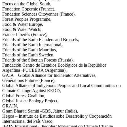
Focus on the Global South,
Fondation Copernic (France),
Fondation Sciences Citoyennes (France),
Forest Peoples Programme,
Food & Water Europe,
Food & Water Watch,
France Libertés (France),
Friends of the Earth Flanders and Brussels,
Friends of the Earth International,
Friends of the Earth Mauritius,
Friends of the Earth Sweden,
Friends of the Siberian Forests (Russia),
Fundación Centro de Estudios Ecológicos de la República
Argentina -FUCEERA (Argentina),
GAIA – Global Alliance for Incinerator Alternatives,
Générations Futures (France),
Global Alliance of Indigenous Peoples and Local Communities on
Climate Change Against REDD,
Global Forest Coalition,
Global Justice Ecology Project,
GRAIN,
Gram Bharati Samiti -GBS, Jaipur (India),
Hegoa – Instituto de Estudios sobe Desarrollo y Cooperación
Internacional del País Vasco,
IBON International – Peoples’ Movement on Climate Change,