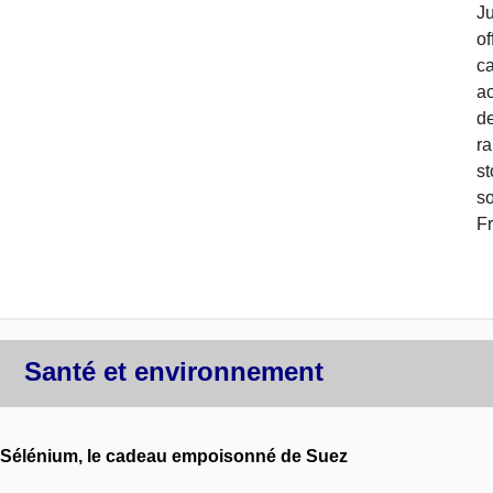
J
o
c
ac
d
ra
s
so
F
Santé et environnement
Sélénium, le cadeau empoisonné de Suez