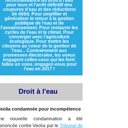
reconnaissance du droit à l'eau
pour tous et l'arrêt définitif des
coupures d'eau et des réductions
de débit. Pour amplifier et
généraliser le retour à la gestion
publique de l'eau et de
l'assainissement. Pour restaurer les
cycles de l'eau et le climat. Pour
converger avec l'agriculture
écologique. Pour mettre les
citoyens au coeur de la gestion de
l'eau... Contrairement aux
promesses électorales, les voeux
engagent celles-ceux qui les font:
faîtes un voeu, engagez-vous pour
l'eau en 2017 !
Droit à l'eau
eolia condamnée pour incompétence
ne nouvelle condamnation a été
ononcée contre Veolia par le
Tribunal de