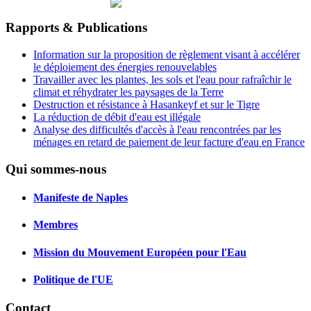
Rapports & Publications
Information sur la proposition de règlement visant à accélérer
le déploiement des énergies renouvelables
Travailler avec les plantes, les sols et l'eau pour rafraîchir le
climat et réhydrater les paysages de la Terre
Destruction et résistance à Hasankeyf et sur le Tigre
La réduction de débit d'eau est illégale
Analyse des difficultés d'accès à l'eau rencontrées par les
ménages en retard de paiement de leur facture d'eau en France
Qui sommes-nous
Manifeste de Naples
Membres
Mission du Mouvement Européen pour l'Eau
Politique de l'UE
Contact