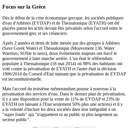
Focus sur la Grèce
Dès le début de la crise économique grecque, les sociétés publiques
d'eau d'Athènes (EYDAP) et de Thessalonique (EYATH) ont été
placées parmi les actifs devant être privatisés selon l'accord entre le
gouvernement grec et ses créanciers.
Après 2 années et demi de lutte menée par des groupes à Athènes
(Save Greek Water) et Thessalonique (Mouvement 136, Water
Warriors, SOSte to nero), deux événements majeurs ont forcé le
gouvernement à faire marche arrière.
L'un était le référendum
populaire à Thessalonique (18 mai 2014) où 98% des habitants ont
voté contre la privatisation de EYATH et l'autre était la décision
1906/2014 du
Conseil d'Etat statuant
que la privatisation de EYDAP
est inconstitutionnelle.
Mais l'accord du troisième mémorandum pousse à nouveau à la
privatisation des services d'eau.
Dans le dernier plan de privatisation,
il y a une disposition pour la vente de 11% de EYDAP et 23% de
EYATH (en laissant à l'Etat seulement 50% plus une actions) et il y
a la volonté d'inclure les deux sociétés dans leur intégralité à un
"super fonds" qui "n'appartient ni au public ni plus largement au
secteur public".