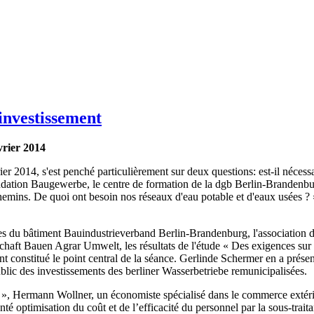
'investissement
vrier 2014
er 2014, s'est penché particulièrement sur deux questions: est-il nécessa
ondation Baugewerbe, le centre de formation de la dgb Berlin-Brandenb
chemins. De quoi ont besoin nos réseaux d'eau potable et d'eaux usées ? »
tries du bâtiment Bauindustrieverband Berlin-Brandenburg, l'associatio
haft Bauen Agrar Umwelt, les résultats de l'étude « Des exigences sur u
constitué le point central de la séance. Gerlinde Schermer en a présenté
public des investissements des berliner Wasserbetriebe remunicipalisées.
erlin », Hermann Wollner, un économiste spécialisé dans le commerce ext
nté optimisation du coût et de l’efficacité du personnel par la sous-traita