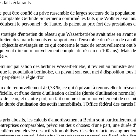
 faits éclairants.
peut être confié au privé rassemble de larges secteurs de la population
rte-comptable Gerlinde Schermer a confirmé les faits que Wollner avait an
éduisent le personnel ; de l'autre, ils paient au prix fort des prestations
stratégie d'entretien du réseau que Wasserbetriebe avait mise en avant e
retien des branchements en rapport avec l'ensemble du réseau de canalisa
es objectifs envisagés en ce qui concerne le taux de renouvellement ont ba
qui veut dire un renouvellement complet du réseau en 100 ans). Mais de 
ée ».
remunicipalisation des berliner Wasserbetriebe, il revient au ministre d
 que la population berlinoise, en payant son eau, met à disposition tous l
 perpétuer la règle d'or.
 taux de renouvellement à 0,33 %, ce qui équivaut à renouveller le réseau
icielle, et d'une durée d'utilisation calculée (durée d'utilisation normale
ix de l'eau, et d'autre part, on fait comme si un renouvellement de ces m
 durée d'utilisation des actifs immobilisés, l'Office fédéral des cartels l
s prix abusifs, les calculs d'amortissement à Berlin sont particulièremen
entreprises comparables, prévoient deux choses: d'une part, une durée d
particulièrement élevée des actifs immobilisés. Ces deux facteurs augmente