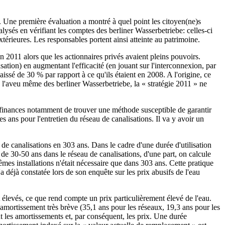
. Une première évaluation a montré à quel point les citoyen(ne)s
alysés en vérifiant les comptes des berliner Wasserbetriebe: celles-ci
 extérieures. Les responsables portent ainsi atteinte au patrimoine.
n 2011 alors que les actionnaires privés avaient pleins pouvoirs.
tion) en augmentant l'efficacité (en jouant sur l'interconnexion, par
issé de 30 % par rapport à ce qu'ils étaient en 2008. A l'origine, ce
l'aveu même des berliner Wasserbetriebe, la « stratégie 2011 » ne
es finances notamment de trouver une méthode susceptible de garantir
es ans pour l'entretien du réseau de canalisations. Il va y avoir un
 de canalisations en 303 ans. Dans le cadre d'une durée d'utilisation
) de 30-50 ans dans le réseau de canalisations, d'une part, on calcule
êmes installations n'était nécessaire que dans 303 ans. Cette pratique
'a déjà constatée lors de son enquête sur les prix abusifs de l'eau
t élevés, ce que rend compte un prix particulièrement élevé de l'eau.
'amortissement très brève (35,1 ans pour les réseaux, 19,3 ans pour les
nt les amortissements et, par conséquent, les prix. Une durée