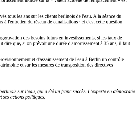
ortissement indexé sur la « valeur actuelle de remplacement » est
és tous les ans sur les clients berlinois de l'eau. A la séance du
à l'entretien du réseau de canalisations ; et c'est cette question
aggravation des besoins futurs en investissements, si les taux de
ut dire que, si on prévoit une durée d'amortissement à 35 ans, il faut
pprovisionnement et d'assainissement de l'eau à Berlin un contrôle
patrimoine et sur les mesures de transposition des directives
rlinois sur l’eau, qui a été un franc succès. L’experte en démocratie
 ses actions politiques.