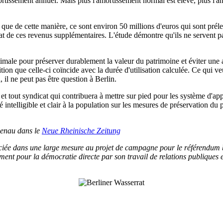
issement annuel. Mais plus l'amortissement normal est élevé, plus l'am
 que de cette manière, ce sont environ 50 millions d'euros qui sont prélev
nat de ces revenus supplémentaires. L'étude démontre qu'ils ne servent pas 
ptimale pour préserver durablement la valeur du patrimoine et éviter une 
ion que celle-ci coïncide avec la durée d'utilisation calculée. Ce qui ve
il ne peut pas être question à Berlin.
n et tout syndicat qui contribuera à mettre sur pied pour les système d'a
intelligible et clair à la population sur les mesures de préservation du 
esenau dans le
Neue Rheinische Zeitung
ciée dans une large mesure au projet de campagne pour le référendum be
ent pour la démocratie directe par son travail de relations publiques et