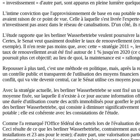
« investissement » d'autre part, sont apparus en pleine lumière quelques
L'intime conviction que l'approvisionnement de base en eau potable ne 
avaient raison de ce point de vue. Celle à laquelle s'est livrée l'expe
n'investissent pas assez dans le réseau de canalisations. D'un côté, ils r
L'étude rapporte que les berliner Wasserbetriebe veulent poursuivre la 
Certes, le Senat veut quasiment doubler le taux de renouvellement (ent
exemple). Il n'en reste pas moins que, avec cette « stratégie 2011 », l
taux de renouvellemnt avait été fixé autour de 1 % jusqu'en 2020 (ce 
poursuit plus cet objectif; au lieu de quoi, la maintenance est « rallong
Repousser à plus tard, c'est une méthode en politique, mais, après la 
un contrôle public et transparent de l'utilisation des moyens financiers
conflit, qui va vite devenir central, car le Sénat utilise ces moyens pour
Avec la stratégie actuelle, les berliner Wasserbetriebe se sont fixé un
moyenne fixée, sur laquelle il n'existe à ce jour aucune information off
une durée d'utilisation courte des actifs immobilisés pour gonfler le pr
des berliner Wasserbetriebe, qui consiste à diminuer significativement la
potable ; elle est cohérente avec les constatations de l'étude.
Comme l'a remarqué l'Office fédéral des cartels lors de l'évaluation de
Ceci résulte de ce que les berliner Wasserbetriebe, contrairement aux 
installations et 23 ans pour le reste); d'autre part, une valorisation 