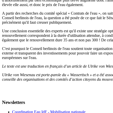
d'amortissement par bien économique plus brève augmente donc l'amort
élevée elle aussi, et donc le prix de l'eau également.
A partir des recherches du comité spécial « Contrats de l'eau », on sait
Conseil berlinois de l'eau, la question a été posée de ce que fait le Sé
précisément qu'il faut creuser publiquement.
Une conclusion essentielle des experts est qu'il existe une stratégie o
renouvellement correspondent à la durée d'utilisation attendue, à condit
également que le renouvellement dure 35 ans et non pas 300 ! De cela, 
C'est pourquoi le Conseil berlinois de l'eau soutient toute organisatio
externe et transparent des investissements pour pouvoir faire un exposé 
européennes sur l'eau.
Le texte est une traduction en français d’un article de Ulrike von Wi
Ulrike von Wiesenau est porte-parole du « Wassertisch » et a été asso
conseille des organisations et des comités d’action citoyens du mouvem
Newsletters
Coordination Eau IdF - Mobilisation nationale