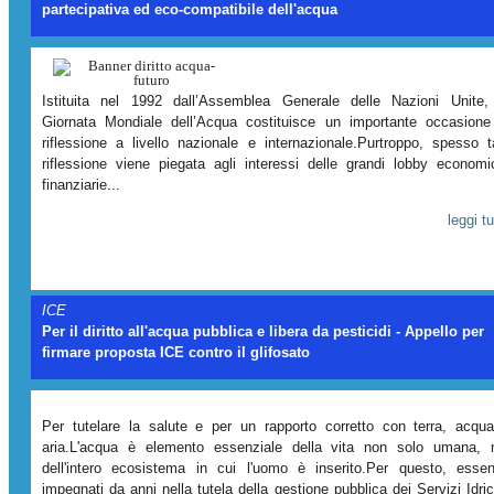
partecipativa ed eco-compatibile dell'acqua
Istituita nel 1992 dall’Assemblea Generale delle Nazioni Unite,
Giornata Mondiale dell’Acqua costituisce un importante occasione
riflessione a livello nazionale e internazionale.Purtroppo, spesso t
riflessione viene piegata agli interessi delle grandi lobby economi
finanziarie...
leggi tu
ICE
Per il diritto all'acqua pubblica e libera da pesticidi - Appello per
firmare proposta ICE contro il glifosato
Per tutelare la salute e per un rapporto corretto con terra, acqu
aria.L'acqua è elemento essenziale della vita non solo umana,
dell'intero ecosistema in cui l'uomo è inserito.Per questo, esse
impegnati da anni nella tutela della gestione pubblica dei Servizi Idric