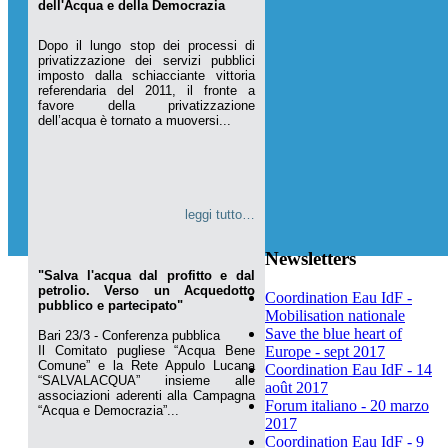
dell'Acqua e della Democrazia
Dopo il lungo stop dei processi di
privatizzazione dei servizi pubblici
imposto dalla schiacciante vittoria
referendaria del 2011, il fronte a
favore della privatizzazione
dell’acqua è tornato a muoversi...
leggi tutto…
Newsletters
"Salva l'acqua dal profitto e dal
petrolio. Verso un Acquedotto
Coordination Eau IdF -
pubblico e partecipato"
Mobilisation nationale
Save the blue heart of
Bari 23/3 - Conferenza pubblica
Il Comitato pugliese “Acqua Bene
Europe - sept 2017
Comune” e la Rete Appulo Lucana
Coordination Eau IdF - 14
“SALVALACQUA” insieme alle
août 2017
associazioni aderenti alla Campagna
Forum italiano - 20 marzo
“Acqua e Democrazia”...
2017
Coordination Eau IdF - 9