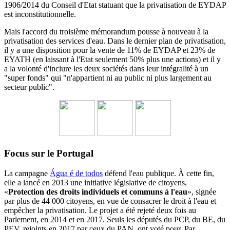
1906/2014 du
Conseil d'Etat statuant
que la privatisation de EYDAP
est inconstitutionnelle.
Mais l'accord du troisième mémorandum pousse à nouveau à la
privatisation des services d'eau.
Dans le dernier plan de privatisation,
il y a une disposition pour la vente de 11% de EYDAP et 23% de
EYATH (en laissant à l'Etat seulement 50% plus une actions) et il y
a la volonté d'inclure les deux sociétés dans leur intégralité à un
"super fonds" qui "n'appartient ni au public ni plus largement au
secteur public".
Focus sur le Portugal
La campagne
Água é de todos
défend l'eau publique. À cette fin,
elle a lancé en 2013 une initiative législative de citoyens,
«
Protection des droits individuels et communs à l'eau
», signée
par plus de 44 000 citoyens, en vue de consacrer le droit à l'eau et
empêcher la privatisation. Le projet a été rejeté deux fois au
Parlement, en 2014 et en 2017. Seuls les députés du PCP, du BE, du
PEV, rejoints en 2017 par ceux du PAN, ont voté pour. Par