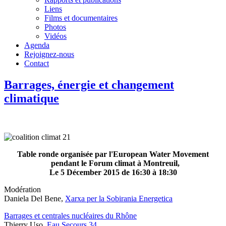
Liens
Films et documentaires
Photos
Vidéos
Agenda
Rejoignez-nous
Contact
Barrages, énergie et changement
climatique
Table
ronde
organisée par l'
European Water
Movement
pendant le Forum c
limat
à
Montreuil,
Le 5
Décember 2015
de
16:30 à 18:30
Modération
Daniela Del Bene,
Xarxa per la Sobirania Energetica
Barrages et centrales nucléaires du Rhône
Thierry Uso,
Eau Secours 34