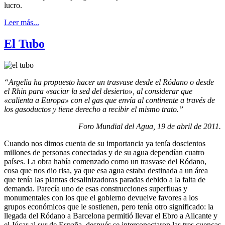
lucro.
Leer más...
El Tubo
“Argelia ha propuesto hacer un trasvase desde el Ródano o desde
el Rhin para «saciar la sed del desierto», al considerar que
«calienta a Europa» con el gas que envía al continente a través de
los gasoductos y tiene derecho a recibir el mismo trato.”
Foro Mundial del Agua, 19 de abril de 2011.
Cuando nos dimos cuenta de su importancia ya tenía doscientos
millones de personas conectadas y de su agua dependían cuatro
países. La obra había comenzado como un trasvase del Ródano,
cosa que nos dio risa, ya que esa agua estaba destinada a un área
que tenía las plantas desalinizadoras paradas debido a la falta de
demanda. Parecía uno de esas construcciones superfluas y
monumentales con los que el gobierno devuelve favores a los
grupos económicos que le sostienen, pero tenía otro significado: la
llegada del Ródano a Barcelona permitió llevar el Ebro a Alicante y
el Júcar al sur de España, después se interconectaron las tres cuencas