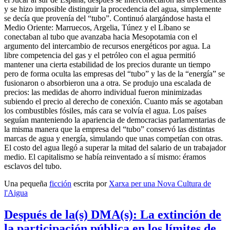
y se hizo imposible distinguir la procedencia del agua, simplemente
se decía que provenía del “tubo”. Continuó alargándose hasta el
Medio Oriente: Marruecos, Argelia, Túnez y el Líbano se
conectaban al tubo que avanzaba hacia Mesopotamia con el
argumento del intercambio de recursos energéticos por agua. La
libre competencia del gas y el petróleo con el agua permitió
mantener una cierta estabilidad de los precios durante un tiempo
pero de forma oculta las empresas del “tubo” y las de la “energía” se
fusionaron o absorbieron una a otra. Se produjo una escalada de
precios: las medidas de ahorro individual fueron minimizadas
subiendo el precio al derecho de conexión. Cuanto más se agotaban
los combustibles fósiles, más cara se volvía el agua. Los países
seguían manteniendo la apariencia de democracias parlamentarias de
la misma manera que la empresa del “tubo” conservó las distintas
marcas de agua y energía, simulando que unas competían con otras.
El costo del agua llegó a superar la mitad del salario de un trabajador
medio. El capitalismo se había reinventado a sí mismo: éramos
esclavos del tubo.
Una pequeña
ficción
escrita por
Xarxa per una Nova Cultura de
l'Aigua
Después de la(s) DMA(s): La extinción de
la participación pública en los límites de