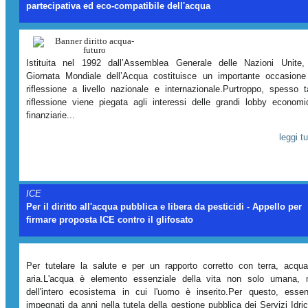
partecipativa ed eco-compatibile dell'acqua
Istituita nel 1992 dall’Assemblea Generale delle Nazioni Unite,
Giornata Mondiale dell’Acqua costituisce un importante occasione
riflessione a livello nazionale e internazionale.Purtroppo, spesso t
riflessione viene piegata agli interessi delle grandi lobby economi
finanziarie...
leggi tu
ICE
Per il diritto all'acqua pubblica e libera da pesticidi - Appello per
firmare proposta ICE contro il glifosato
Per tutelare la salute e per un rapporto corretto con terra, acqu
aria.L'acqua è elemento essenziale della vita non solo umana,
dell'intero ecosistema in cui l'uomo è inserito.Per questo, esse
impegnati da anni nella tutela della gestione pubblica dei Servizi Idric