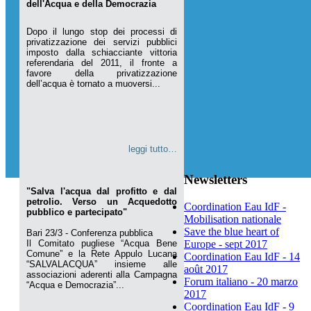
dell'Acqua e della Democrazia
Dopo il lungo stop dei processi di
privatizzazione dei servizi pubblici
imposto dalla schiacciante vittoria
referendaria del 2011, il fronte a
favore della privatizzazione
dell’acqua è tornato a muoversi...
leggi tutto…
Newsletters
"Salva l'acqua dal profitto e dal
petrolio. Verso un Acquedotto
Coordination Eau IdF -
pubblico e partecipato"
Mobilisation nationale
Save the blue heart of
Bari 23/3 - Conferenza pubblica
Il Comitato pugliese “Acqua Bene
Europe - sept 2017
Comune” e la Rete Appulo Lucana
Coordination Eau IdF - 14
“SALVALACQUA” insieme alle
août 2017
associazioni aderenti alla Campagna
Forum italiano - 20 marzo
“Acqua e Democrazia”...
2017
Coordination Eau IdF - 9