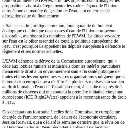
réunion annuelle de l'EWM. L'un des objectifs était d'analyser les
propositions visant à déréglementer les cadres légaux de l'Union
européenne en matière de gestion de l'eau, tant en termes de
dérogations que de financement.
« Sans ce cadre juridique commun, toute garantie du bon état
écologique et chimique des masses d'eau de l'Union européenne
disparaît », avertissent les membres de l'EWM. La directive-cadre
sur l'eau est le pilier essentiel de toute la politique européenne de
l'eau, c'est pourquoi ils appellent les députés européens à défendre le
règlement et ses normes actuelles.
L'EWM dénonce la dérive de la Commission européenne, qui «
cède aux lobbies miniers et industriels dont les intérêts particuliers
menacent le droit à un environnement sain et la santé publique de
toutes et tous les européen.nes ». Les organisations soulignent que la
Commission européenne a réaffirmé à plusieurs reprises son soutien
au droit humain à l'eau et à l'assainissement, à la suite des près de 2
millions de citoyens qui ont soutenu la première initiative citoyenne
européenne (ICE Right2Water) appelant à la reconnaissance du droit
à l'eau.
Ces déclarations font suite à celles de la Commissaire européenne
chargée de l'environnement, de l'eau et de l'économie circulaire,
Jessika Roswall, qui a déclaré la semaine dernière que la révision de
la Directive-cadre sur l'eau répondait à l'objectif de faciliter