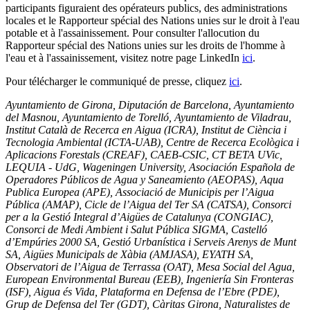
participants figuraient des opérateurs publics, des administrations
locales et le Rapporteur spécial des Nations unies sur le droit à l'eau
potable et à l'assainissement. Pour consulter l'allocution du
Rapporteur spécial des Nations unies sur les droits de l'homme à
l'eau et à l'assainissement, visitez notre page LinkedIn
ici
.
Pour télécharger le communiqué de presse, cliquez
ici
.
Ayuntamiento de Girona, Diputación de Barcelona, Ayuntamiento
del Masnou, Ayuntamiento de Torelló, Ayuntamiento de Viladrau,
Institut Català de Recerca en Aigua (ICRA), Institut de Ciència i
Tecnologia Ambiental (ICTA-UAB), Centre de Recerca Ecològica i
Aplicacions Forestals (CREAF), CAEB-CSIC, CT BETA UVic,
LEQUIA - UdG, Wageningen University, Asociación Española de
Operadores Públicos de Agua y Saneamiento (AEOPAS), Aqua
Publica Europea (APE), Associació de Municipis per l’Aigua
Pública (AMAP), Cicle de l’Aigua del Ter SA (CATSA), Consorci
per a la Gestió Integral d’Aigües de Catalunya (CONGIAC),
Consorci de Medi Ambient i Salut Pública SIGMA, Castelló
d’Empúries 2000 SA, Gestió Urbanística i Serveis Arenys de Munt
SA, Aigües Municipals de Xàbia (AMJASA), EYATH SA,
Observatori de l’Aigua de Terrassa (OAT), Mesa Social del Agua,
European Environmental Bureau (EEB), Ingeniería Sin Fronteras
(ISF), Aigua és Vida, Plataforma en Defensa de l’Ebre (PDE),
Grup de Defensa del Ter (GDT), Càritas Girona, Naturalistes de