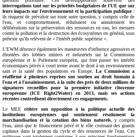
question prioritaire. Ces développements soulèvent des
interrogations tant sur les priorités budgétaires de l'UE que sur
leurs impacts sur l'environnement et la participation publique
:
ils risquent de prévaloir sur toute autre question, y compris celle de
l'eau, et compromettraient, réduiraient ou annuleraient les
délibérations sur la préservation des ressources en eau, les mesures
contre la pollution et la destruction des écosystèmes en général, sous
prétexte qu'ils relèvent de « l'intérêt public supérieur ».
L'EWM dénonce également les manœuvres d'influence agressives et
éhontées des lobbies miniers et industriels sur la Commission
européenne et le Parlement européen, qui font passer les intérêts
économiques privés à court terme avant le droit à un environnement
sain et la santé des populations en Europe.
La Commission a
réaffirmé à plusieurs reprises son soutien au droit humain à
l'eau et à l'assainissement, à la suite des près de deux millions de
signatures recueillies pour la première initiative citoyenne
européenne (ICE Right2Water) en 2013, mais ses actions
récentes contredisent directement ces engagements.
Le MEE
réitère son opposition à la politique actuelle des
institutions européennes qui soutiennent résolument la
marchandisation et la cotation des biens naturels
, y compris
l'eau, ainsi que le financement privé et le rôle croissant des grands
capitaux dans la gestion du cycle et des ressources de l'eau. Ces
politiques sont totalement contraires à nos principes fondamentaux